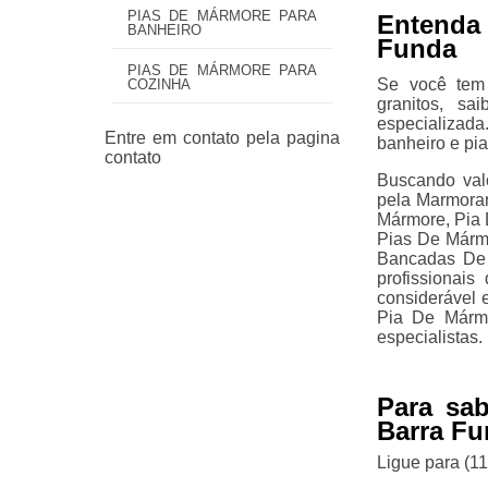
PIAS DE MÁRMORE PARA
Entenda
BANHEIRO
Funda
PIAS DE MÁRMORE PARA
Se você tem
COZINHA
granitos, s
especializada
banheiro e pia
Buscando valo
pela Marmorar
Mármore, Pia 
Pias De Márm
Bancadas De G
profissionai
considerável
Pia De Mármo
especialistas.
Para sab
Barra F
Ligue para
(1