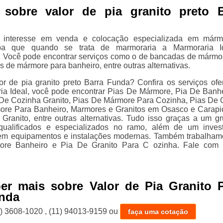
 sobre valor de pia granito preto B
 interesse em venda e colocação especializada em márm
aiba que quando se trata de marmoraria a Marmoraria I
. Você pode encontrar serviços como o de bancadas de mármo
s de mármore para banheiro, entre outras alternativas.
r de pia granito preto Barra Funda? Confira os serviços ofe
ia Ideal, você pode encontrar Pias De Mármore, Pia De Banh
De Cozinha Granito, Pias De Mármore Para Cozinha, Pias De G
ore Para Banheiro, Marmores e Granitos em Osasco e Carapi
ranito, entre outras alternativas. Tudo isso graças a um g
s qualificados e especializados no ramo, além de um inves
 em equipamentos e instalações modernas. Também trabalha
re Banheiro e Pia De Granito Para C ozinha. Fale com 
er mais sobre Valor de Pia Granito P
unda
1) 3608-1020
,
(11) 94013-9159
ou
faça uma cotação