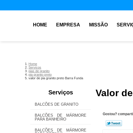
HOME
EMPRESA
MISSÃO
SERVI
Home
Serviços
pias de granito
pia granito preto
valor de pia granito preto Barra Funda
Valor de
Serviços
BALCÕES DE GRANITO
Gostou? comparti
BALCÕES DE MÁRMORE
PARA BANHEIRO
BALCÕES DE MÁRMORE