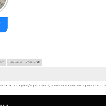
m
sco
São Paulo
Zona Norte
to reservado. Sua reprodução, parcial ou total, mesmo citando nossos links, é proibida sem a aut
 site