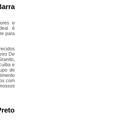
arra
ores e
deal é
re para
recidos
eiro De
ranito,
cuíba e
rupo de
timento
mos com
nossos
reto