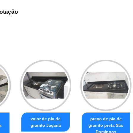
otação
valor de pia de
preço de pia de
a
granito Jaçanã
granito preta São
Domingos