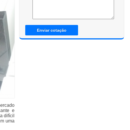
Enviar cotação
mercado
ante e
 difícil
 em uma