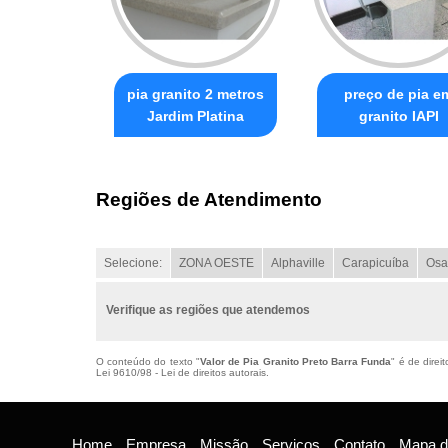
pia granito 2 metros
preço de pia e
Jardim Platina
granito IAPI
Regiões de Atendimento
Selecione:
ZONA OESTE
Alphaville
Carapicuíba
Osa
Verifique as regiões que atendemos
O conteúdo do texto "
Valor de Pia Granito Preto Barra Funda
" é de direi
Lei 9610/98 - Lei de direitos autorais
.
Home
Empresa
Missão
Serviços
Contato
Mapa do