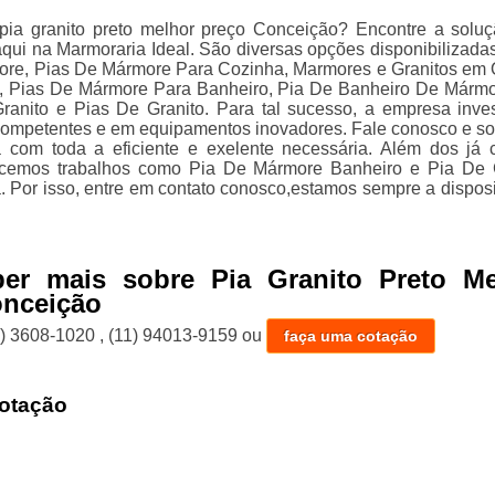
pia granito preto melhor preço Conceição? Encontre a solu
aqui na Marmoraria Ideal. São diversas opções disponibilizada
ore, Pias De Mármore Para Cozinha, Marmores e Granitos em
, Pias De Mármore Para Banheiro, Pia De Banheiro De Mármo
anito e Pias De Granito. Para tal sucesso, a empresa inve
 competentes e em equipamentos inovadores. Fale conosco e soli
 com toda a eficiente e exelente necessária. Além dos já c
cemos trabalhos como Pia De Mármore Banheiro e Pia De 
. Por isso, entre em contato conosco,estamos sempre a dispos
ber mais sobre Pia Granito Preto Me
onceição
1) 3608-1020
,
(11) 94013-9159
ou
faça uma cotação
otação