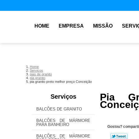
HOME
EMPRESA
MISSÃO
SERVI
Home
Serviços
pias de granito
pia granito
pia granito preto melhor preço Conceição
Pia Gr
Serviços
Concei
BALCÕES DE GRANITO
BALCÕES DE MÁRMORE
PARA BANHEIRO
Gostou? comparti
BALCÕES DE MÁRMORE