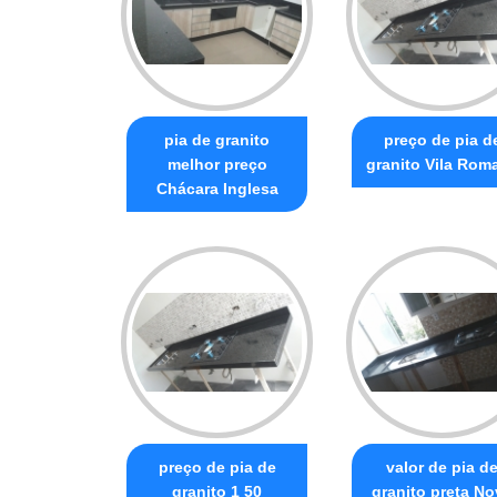
pia de granito
preço de pia d
melhor preço
granito Vila Rom
Chácara Inglesa
preço de pia de
valor de pia d
granito 1 50
granito preta N