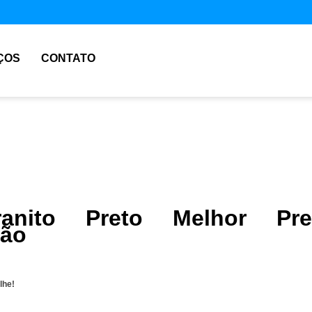
ÇOS
CONTATO
anito Preto Melhor Pre
ção
lhe!