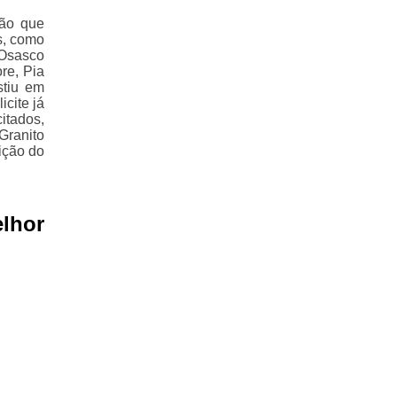
ção que
s, como
 Osasco
re, Pia
stiu em
cite já
itados,
Granito
ição do
lhor