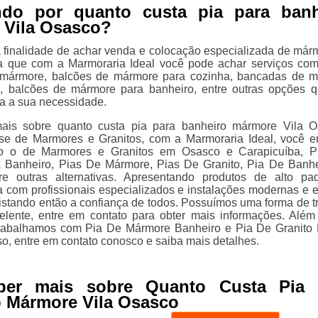
ndo por quanto custa pia para banh
 Vila Osasco?
 finalidade de achar venda e colocação especializada de már
ba que com a Marmoraria Ideal você pode achar serviços co
mármore, balcões de mármore para cozinha, bancadas de 
o, balcões de mármore para banheiro, entre outras opções 
ra a sua necessidade.
ais sobre quanto custa pia para banheiro mármore Vila 
se de Marmores e Granitos, com a Marmoraria Ideal, você e
o o de Marmores e Granitos em Osasco e Carapicuíba, P
 Banheiro, Pias De Mármore, Pias De Granito, Pia De Banh
re outras alternativas. Apresentando produtos de alto pa
 com profissionais especializados e instalações modernas e
istando então a confiança de todos. Possuímos uma forma de t
xelente, entre em contato para obter mais informações. Além
 trabalhamos com Pia De Mármore Banheiro e Pia De Granito
so, entre em contato conosco e saiba mais detalhes.
ber mais sobre Quanto Custa Pia 
 Mármore Vila Osasco