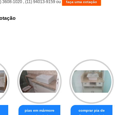
1) 3608-1020
,
(11) 94013-9159
ou
faça uma cotação
otação
pias em mármore
comprar pia de