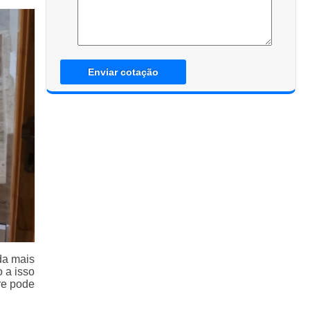
Enviar cotação
da mais
 a isso
re pode