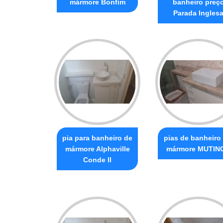
mármore Bonfim
banheiro preç
Parada Ingles
pia para banheiro de
pias de banheiro
mármore Alphaville
mármore MUTIN
Conde II