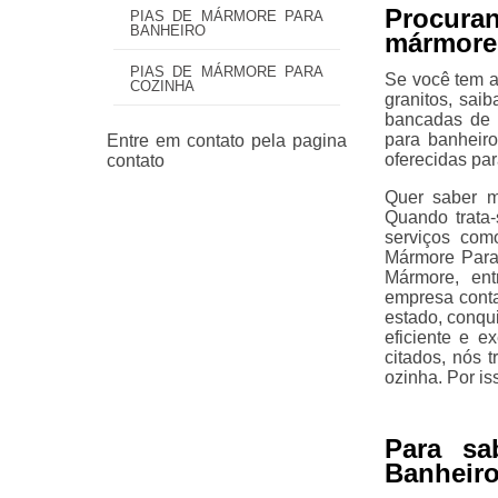
Procura
PIAS DE MÁRMORE PARA
BANHEIRO
mármore
PIAS DE MÁRMORE PARA
Se você tem a
COZINHA
granitos, sai
bancadas de 
para banheir
oferecidas pa
Quer saber m
Quando trata-
serviços com
Mármore Para
Mármore, ent
empresa conta
estado, conqu
eficiente e e
citados, nós
ozinha. Por is
Para sa
Banheiro