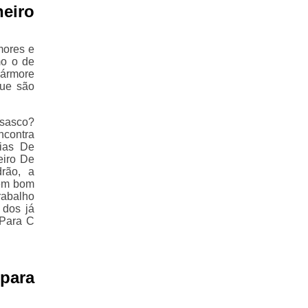
eiro
mores e
mo o de
mármore
que são
Osasco?
ncontra
ias De
eiro De
drão, a
 em bom
rabalho
 dos já
 Para C
para