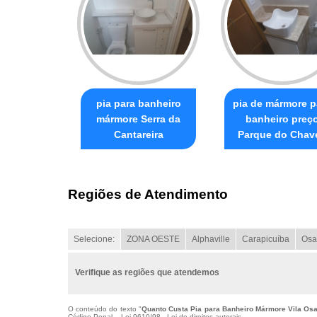
pia para banheiro
pia de mármore p
mármore Serra da
banheiro preç
Cantareira
Parque do Chav
Regiões de Atendimento
Selecione:
ZONA OESTE
Alphaville
Carapicuíba
Osa
Verifique as regiões que atendemos
O conteúdo do texto "
Quanto Custa Pia para Banheiro Mármore Vila Os
Código Penal –
Lei 9610/98 - Lei de direitos autorais
.