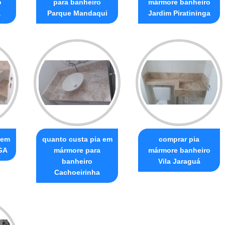
o
para banheiro
mármore banheiro
a
Parque Mandaqui
Jardim Piratininga
 em
quanto custa pia em
comprar pia
GA
mármore para
mármore banheiro
banheiro
Vila Jaraguá
Cachoeirinha