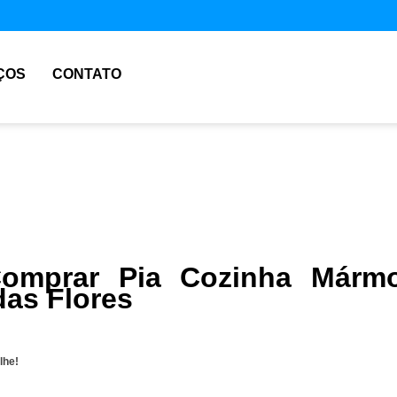
ÇOS
CONTATO
omprar Pia Cozinha Mármo
das Flores
lhe!