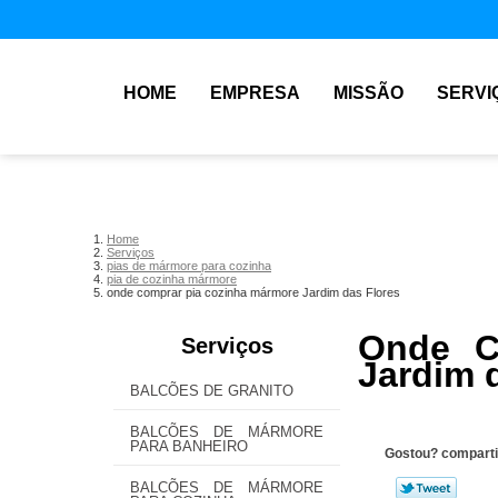
HOME
EMPRESA
MISSÃO
SERVI
Home
Serviços
pias de mármore para cozinha
pia de cozinha mármore
onde comprar pia cozinha mármore Jardim das Flores
Onde C
Serviços
Jardim 
BALCÕES DE GRANITO
BALCÕES DE MÁRMORE
PARA BANHEIRO
Gostou? comparti
BALCÕES DE MÁRMORE