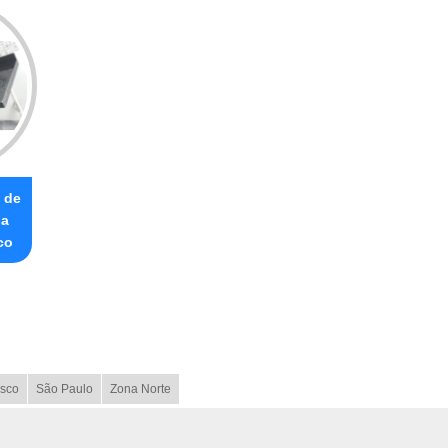
 de
ha
co
sco
São Paulo
Zona Norte