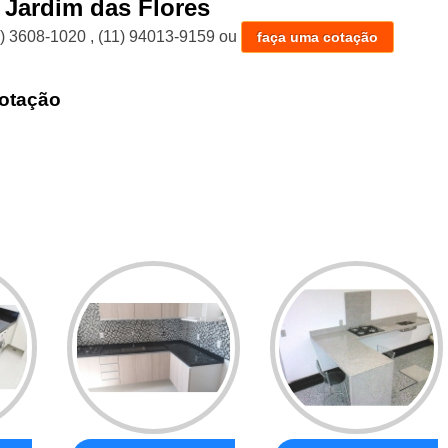
Jardim das Flores
1) 3608-1020
,
(11) 94013-9159
ou
faça uma cotação
otação