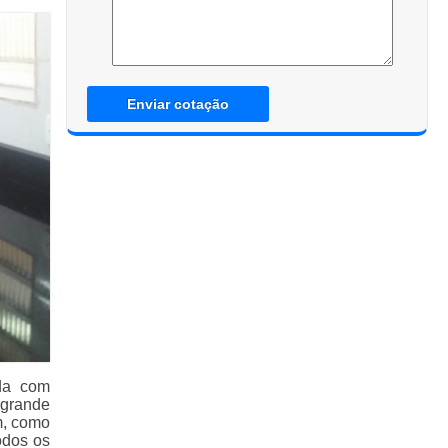
Enviar cotação
da com
 grande
m, como
odos os