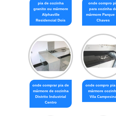
pia de cozinha
onde compro p
granito ou mármore
para cozinha d
Alphaville
mármore Parque
Residencial Dois
Chaves
onde comprar pia de
onde compro pia
mármore de cozinha
mármore cozin
Distrito Industrial
Vila Campesin
Centro