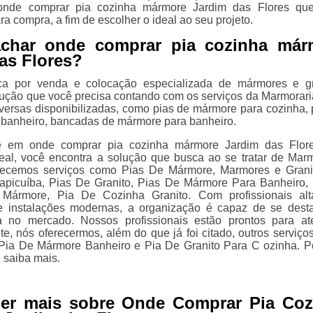
nde comprar pia cozinha mármore Jardim das Flores que
ra compra, a fim de escolher o ideal ao seu projeto.
achar onde comprar pia cozinha már
as Flores?
a por venda e colocação especializada de mármores e gr
lução que você precisa contando com os serviços da Marmoraria
versas disponibilizadas, como pias de mármore para cozinha, 
banheiro, bancadas de mármore para banheiro.
e em onde comprar pia cozinha mármore Jardim das Flor
eal, você encontra a solução que busca ao se tratar de Mar
erecemos serviços como Pias De Mármore, Marmores e Gran
apicuíba, Pias De Granito, Pias De Mármore Para Banheiro,
Mármore, Pia De Cozinha Granito. Com profissionais alt
 e instalações modernas, a organização é capaz de se dest
va no mercado. Nossos profissionais estão prontos para at
, nós oferecermos, além do que já foi citado, outros serviço
Pia De Mármore Banheiro e Pia De Granito Para C ozinha. Po
 saiba mais.
ber mais sobre Onde Comprar Pia Coz