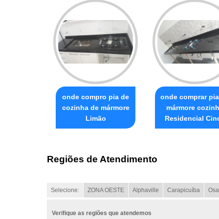
onde compro pia de
onde comprar pia
cozinha de mármore
mármore cozin
Limão
Residencial Cin
Regiões de Atendimento
Selecione:
ZONA OESTE
Alphaville
Carapicuíba
Osa
Verifique as regiões que atendemos