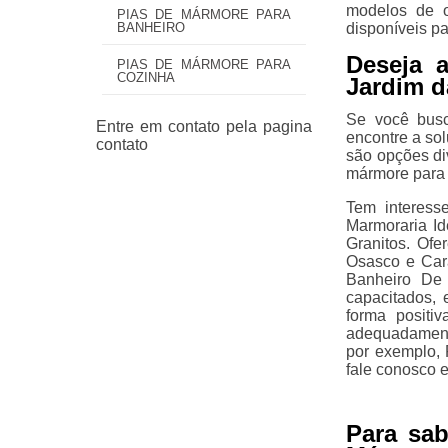
modelos de o
PIAS DE MÁRMORE PARA
disponíveis pa
BANHEIRO
Deseja 
PIAS DE MÁRMORE PARA
COZINHA
Jardim d
Se você busc
encontre a so
são opções di
mármore para 
Tem interess
Marmoraria Id
Granitos. Of
Osasco e Car
Banheiro De 
capacitados,
forma positi
adequadamente
por exemplo, 
fale conosco e
Para sa