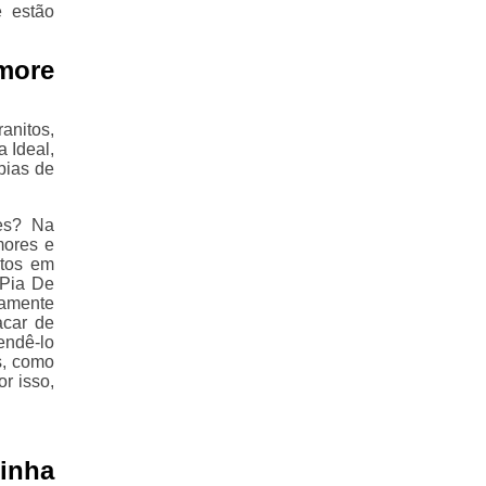
 estão
more
anitos,
 Ideal,
pias de
es? Na
mores e
itos em
 Pia De
amente
acar de
endê-lo
s, como
r isso,
inha