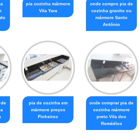
ia
pia cozinha mármore
onde compro pia de
e
Vila Yara
cozinha granito ou
 do
mármore Santo
Antônio
 de
pia de cozinha em
onde comprar pia de
ha
mármore preços
cozinha mármore
a
Pinheiros
preto Vila dos
Remédios