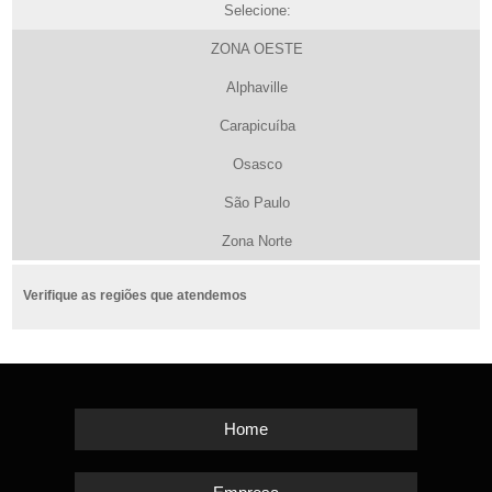
Selecione:
ZONA OESTE
Alphaville
Carapicuíba
Osasco
São Paulo
Zona Norte
Verifique as regiões que atendemos
Home