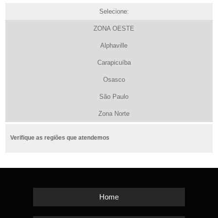
Selecione:
ZONA OESTE
Alphaville
Carapicuíba
Osasco
São Paulo
Zona Norte
Verifique as regiões que atendemos
Home