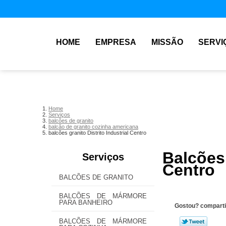
HOME
EMPRESA
MISSÃO
SERVI
Home
Serviços
balcões de granito
balcão de granito cozinha americana
balcões granito Distrito Industrial Centro
Balcões
Serviços
Centro
BALCÕES DE GRANITO
BALCÕES DE MÁRMORE
PARA BANHEIRO
Gostou? comparti
BALCÕES DE MÁRMORE