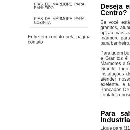
PIAS DE MÁRMORE PARA
Deseja e
BANHEIRO
Centro?
PIAS DE MÁRMORE PARA
Se você est
COZINHA
granitos, at
opção mais viá
mármore para
para banheiro
Para quem busc
e Granitos é
Marmores e G
Granito. Tudo 
instalações 
atender noss
exelente, e 
Bancadas De 
contato conos
Para sa
Industri
Ligue para
(1