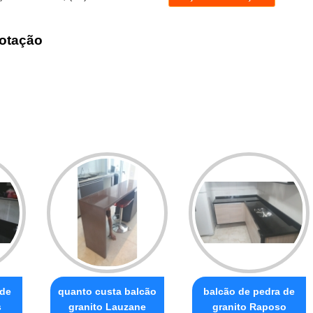
otação
 de
quanto custa balcão
balcão de pedra de
s
granito Lauzane
granito Raposo