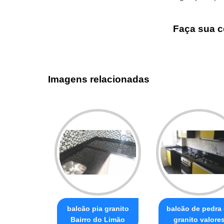
Faça sua c
Imagens relacionadas
balcão pia granito
balcão de pedra
Bairro do Limão
granito valore