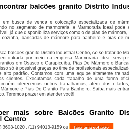
ncontrar balcões granito Distrito Indus
á em busca de venda e colocação especializada de márm
uando no segmento de marmoraria, a Marmoraria Ideal pode 
vel, já que disponibiliza serviços como o de pias de mármore, 
 cozinha, bancadas de mármore para banheiro e pias de 
.
a balcões granito Distrito Industrial Centro, Ao se tratar de M
 encontrada por meio da empresa Marmoraria Ideal serviç
ranitos em Osasco e Carapicuíba, Pias De Mármore e Banc
isso só é possível graças ao time de profissionais especializad
de alto padrão. Contamos com uma equipe altamente treina
os clientes. Executamos cada trabalho de uma forma efic
também oferecemos outros trabalhamos, além dos citados
Mármore e Pias De Granito Para Banheiro. Saiba mais entr
co. Teremos prazer em atender você!
ber mais sobre Balcões Granito Dist
al Centro
1) 3608-1020
,
(11) 94013-9159
ou
faça uma cotação