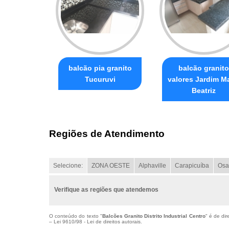
balcão pia granito
balcão granito
Tucuruvi
valores Jardim Ma
Beatriz
Regiões de Atendimento
Selecione:
ZONA OESTE
Alphaville
Carapicuíba
Osa
Verifique as regiões que atendemos
O conteúdo do texto "
Balcões Granito Distrito Industrial Centro
" é de di
–
Lei 9610/98 - Lei de direitos autorais
.