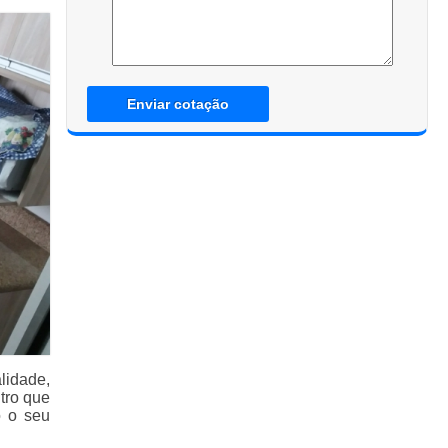
Enviar cotação
lidade,
tro que
o o seu