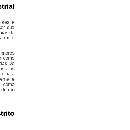
trial
ores e
ser sua
pias de
mármore
armores
os como
adas De
os e as
da para
iente e
, como
ando em
rito