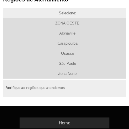
Selecione:
ZONA OESTE
Alphaville
Carapicuíba
Osasco
São Paulo
Zona Norte
Verifique as regiões que atendemos
Home