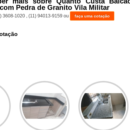
ber mais sobre Quanto Custa Balcã
com Pedra de Granito Vila Militar
1) 3608-1020
,
(11) 94013-9159
ou
faça uma cotação
otação