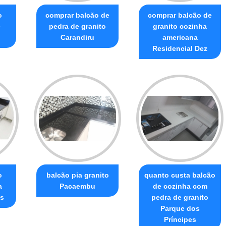
o
comprar balcão de
comprar balcão de
e
pedra de granito
granito cozinha
Carandiru
americana
Residencial Dez
o
balcão pia granito
quanto custa balcão
a
Pacaembu
de cozinha com
is
pedra de granito
Parque dos
Príncipes