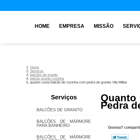
HOME
EMPRESA
MISSÃO
SERVI
Home
Serviços
balcões de granito
balcão granito cozinha
quanto custa balcão de cozinha com pedra de granito Vila Militar
Quanto 
Serviços
Pedra de
BALCÕES DE GRANITO
BALCÕES DE MÁRMORE
PARA BANHEIRO
Gostou? comparti
BALCÕES DE MÁRMORE