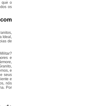
o que o
odos os
 com
anitos,
 Ideal,
pias de
ilitar?
mores e
ármore,
ranito,
rnos, e
de seus
iente e
os, nós
ha. Por