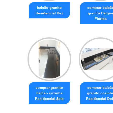
balcão granito
comprar balcã
Residencial Dez
granito Parqu
Flórida
comprar granito
comprar balcã
balcão cozinha
granito cozinh
Residencial Seis
Residencial Do