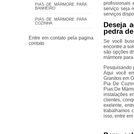
profissionais
PIAS DE MÁRMORE PARA
serviço seja 
BANHEIRO
serviços disp
PIAS DE MÁRMORE PARA
Deseja 
COZINHA
pedra de 
Se você busc
encontre a so
são opções di
mármore para 
Pesquisando p
Aqui você en
Granitos em O
Pia De Cozin
Pias De Mármo
instalações e
clientes, con
exelente, ent
trabalhamos 
isso, entre em