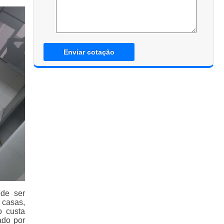
Enviar cotação
ode ser
 casas,
o custa
ado por