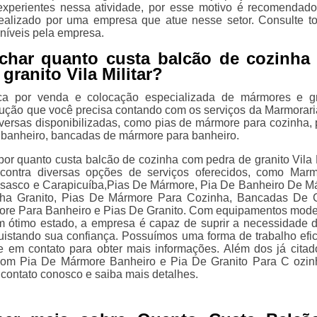
 experientes nessa atividade, por esse motivo é recomendad
realizado por uma empresa que atue nesse setor. Consulte t
oníveis pela empresa.
achar quanto custa balcão de cozinha
granito Vila Militar?
a por venda e colocação especializada de mármores e gr
lução que você precisa contando com os serviços da Marmoraria
versas disponibilizadas, como pias de mármore para cozinha, 
banheiro, bancadas de mármore para banheiro.
or quanto custa balcão de cozinha com pedra de granito Vila M
contra diversas opções de serviços oferecidos, como Mar
sasco e Carapicuíba,Pias De Mármore, Pia De Banheiro De M
ha Granito, Pias De Mármore Para Cozinha, Bancadas De G
re Para Banheiro e Pias De Granito. Com equipamentos mode
m ótimo estado, a empresa é capaz de suprir a necessidade 
quistando sua confiança. Possuímos uma forma de trabalho efic
re em contato para obter mais informações. Além dos já citad
com Pia De Mármore Banheiro e Pia De Granito Para C ozin
 contato conosco e saiba mais detalhes.