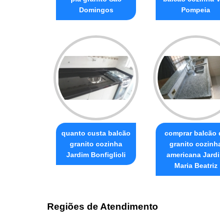
Domingos
Pompeia
quanto custa balcão
comprar balcão 
granito cozinha
granito cozinh
Jardim Bonfiglioli
americana Jard
Maria Beatriz
Regiões de Atendimento