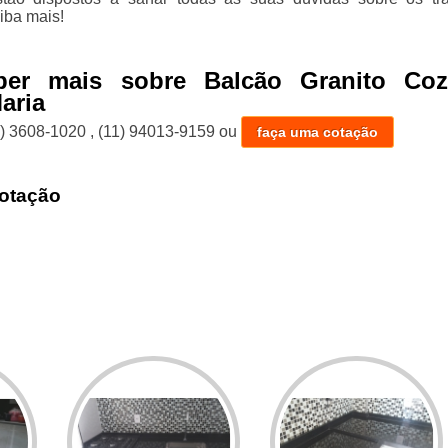
iba mais!
ber mais sobre Balcão Granito Coz
aria
1) 3608-1020
,
(11) 94013-9159
ou
faça uma cotação
otação