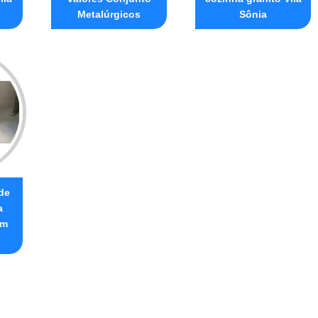
Metalúrgicos
Sônia
de
a
im