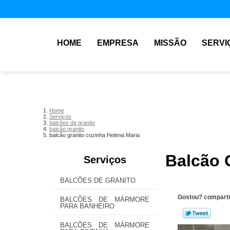
HOME
EMPRESA
MISSÃO
SERVI
Home
Serviços
balcões de granito
balcão granito
balcão granito cozinha Helena Maria
Balcão 
Serviços
BALCÕES DE GRANITO
Gostou? comparti
BALCÕES DE MÁRMORE
PARA BANHEIRO
BALCÕES DE MÁRMORE