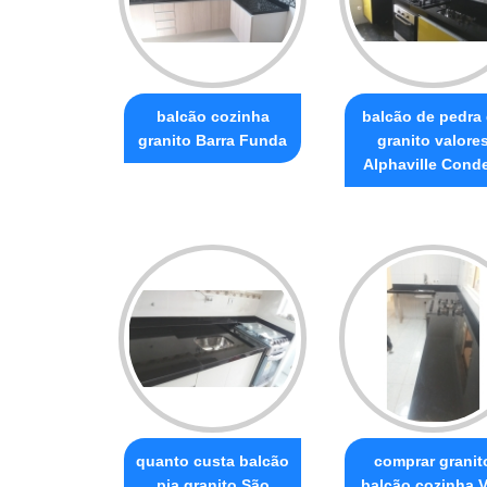
balcão cozinha
balcão de pedra
granito Barra Funda
granito valore
Alphaville Conde
quanto custa balcão
comprar granit
pia granito São
balcão cozinha V