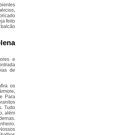
ientes
ércios,
bricado
ja feito
 balcão
lena
ores e
ontrada
pias de
fira os
ármore,
e Para
ranitos
s. Tudo
o, além
ernas.
nheiro.
 Nossos
abalhos