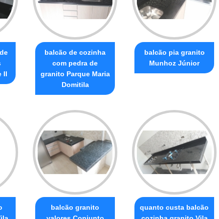
 de
balcão de cozinha
balcão pia granito
s
com pedra de
Munhoz Júnior
 II
granito Parque Maria
Domitila
o
balcão granito
quanto custa balcão
ila
valores Conjunto
cozinha granito Vila