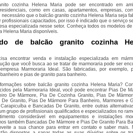
anito cozinha Helena Maria pode ser encontrado em amb
 residenciais, como em casas, apartamentos, empresas, com
É necessário que o balcão granito cozinha Helena Maria seja fa
r profissionais capacitados, por isso é indicado que o serviço se
sa especializada nesse setor. Conheça todos os modelos de
a Helena Maria disponíveis.
ndo de balcão granito cozinha He
isa encontrar venda e instalação especializada em márm
olução que você busca ao se tratar de marmoraria pode ser enc
empresa Marmoraria Ideal. São fabricadas, por exemplo, 
banheiro e pias de granito para banheiro.
nformações sobre balcão granito cozinha Helena Maria? Con
ecidos pela Marmoraria Ideal, você pode encontrar Pias De M
iro De Mármore, Pia De Cozinha Granito, Pias De Mármor
s De Granito, Pias De Mármore Para Banheiro, Marmores e G
arapicuíba e Bancadas De Granito, entre outras alternativa
um grupo de profissionais qualificados e especializados no ram
imento considerável em equipamentos e instalações mod
amos também Bancadas De Mármore e Pias De Granito Para Ba
roveite a sua chance para entrar em contato e saber mais.
stão dispostos a sanar todas as suas dúvidas sobre os tr