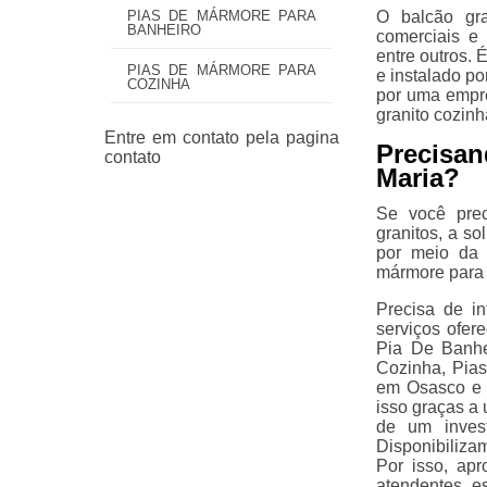
O balcão gr
PIAS DE MÁRMORE PARA
BANHEIRO
comerciais e
entre outros. 
PIAS DE MÁRMORE PARA
e instalado po
COZINHA
por uma empre
granito cozinh
Precisa
Maria?
Se você prec
granitos, a s
por meio da 
mármore para 
Precisa de i
serviços ofer
Pia De Banhe
Cozinha, Pia
em Osasco e C
isso graças a 
de um invest
Disponibiliz
Por isso, ap
atendentes e