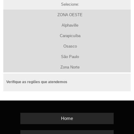
Selecione:
ZONA OESTE
Alphaville
Carapicuíba
Osasco
São Paulo
Zona Norte
Verifique as regiões que atendemos
Home