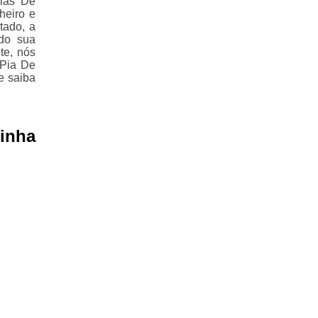
ias De
heiro e
tado, a
ndo sua
te, nós
 Pia De
e saiba
zinha