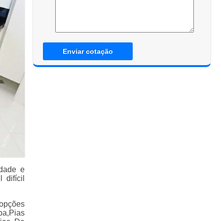
Enviar cotação
idade e
difícil
 opções
ba,Pias