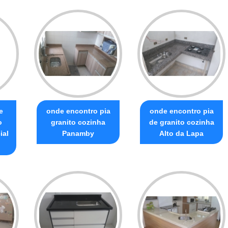
e
onde encontro pia
onde encontro pia
o
granito cozinha
de granito cozinha
ial
Panamby
Alto da Lapa