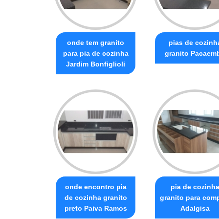
onde tem granito
pias de cozinh
para pia de cozinha
granito Pacaem
Jardim Bonfiglioli
onde encontro pia
pia de cozinh
de cozinha granito
granito para com
preto Paiva Ramos
Adalgisa