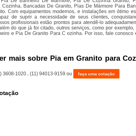
Pia De Banheiro De Mármore, Pia De Cozinha Granito, P
 Cozinha, Bancadas De Granito, Pias De Mármore Para Ban
ito. Com equipamentos modernos, e instalações em ótimo es
paz de suprir a necessidade de seus clientes, conquista
ssos profissionais estão prontos para atendê-lo adequadamen
além do que já foi citado, outros serviços, como por exemplo,
iro e Pia De Granito Para C ozinha. Por isso, fale conosco 
er mais sobre Pia em Granito para Co
1) 3608-1020
,
(11) 94013-9159
ou
faça uma cotação
otação