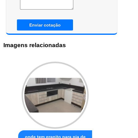
Enviar cotação
Imagens relacionadas
onde tem granito para pia de