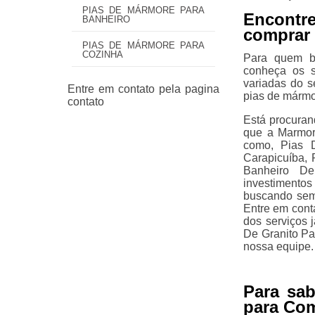
PIAS DE MÁRMORE PARA
Encontr
BANHEIRO
comprar 
PIAS DE MÁRMORE PARA
COZINHA
Para quem bu
conheça os s
variadas do 
pias de mármo
Está procuran
que a Marmor
como, Pias 
Carapicuíba, 
Banheiro De
investimentos
buscando semp
Entre em cont
dos serviços 
De Granito Pa
nossa equipe.
Para sa
para Com