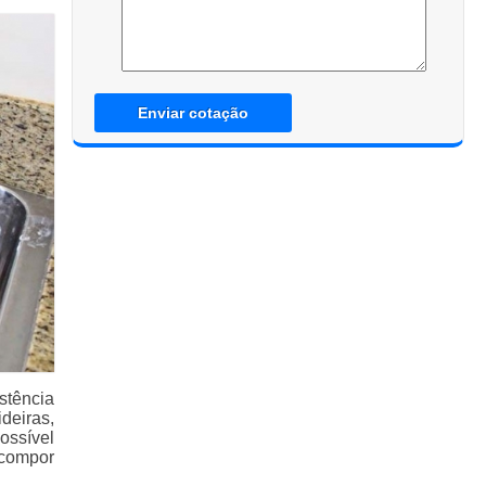
Enviar cotação
stência
deiras,
ossível
 compor