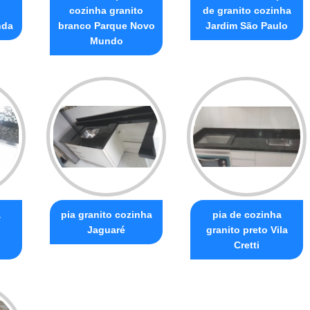
cozinha granito
de granito cozinha
nda
branco Parque Novo
Jardim São Paulo
Mundo
a
pia granito cozinha
pia de cozinha
Jaguaré
granito preto Vila
Cretti