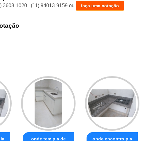
1) 3608-1020
,
(11) 94013-9159
ou
faça uma cotação
otação
ia
onde tem pia de
onde encontro pia