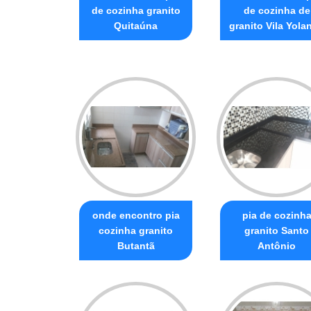
de cozinha granito
de cozinha de
Quitaúna
granito Vila Yola
onde encontro pia
pia de cozinh
cozinha granito
granito Santo
Butantã
Antônio