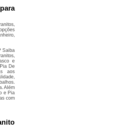
para
nitos,
 opções
nheiro,
? Saiba
anitos,
asco e
 Pia De
as aos
lidade,
balhos.
a. Além
o e Pia
das com
nito