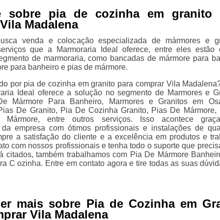
e sobre pia de cozinha em granito 
Vila Madalena
sca venda e colocação especializada de mármores e gra
erviços que a Marmoraria Ideal oferece, entre eles estão
segmento de marmoraria, como bancadas de mármore para ba
re para banheiro e pias de mármore.
do por pia de cozinha em granito para comprar Vila Madalena
aria Ideal oferece a solução no segmento de Marmores e Gr
De Mármore Para Banheiro, Marmores e Granitos em Os
Pias De Granito, Pia De Cozinha Granito, Pias De Mármore,
 Mármore, entre outros serviços. Isso acontece graç
 da empresa com ótimos profissionais e instalações de qua
re a satisfação do cliente e a excelência em produtos e tra
ato com nossos profissionais e tenha todo o suporte que precis
já citados, também trabalhamos com Pia De Mármore Banheir
ra C ozinha. Entre em contato agora e tire todas as suas dúvi
ber mais sobre Pia de Cozinha em Gra
prar Vila Madalena