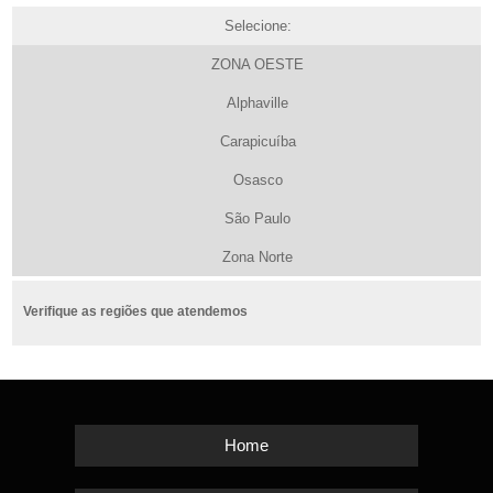
Selecione:
ZONA OESTE
Alphaville
Carapicuíba
Osasco
São Paulo
Zona Norte
Verifique as regiões que atendemos
Home