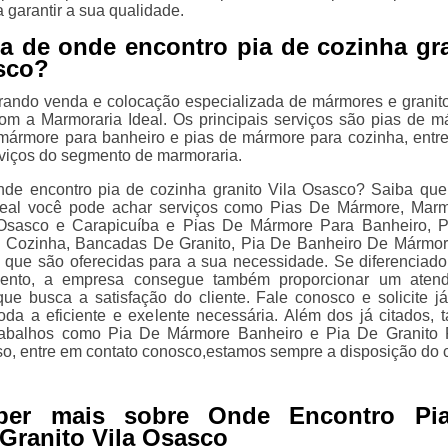
 garantir a sua qualidade.
a de onde encontro pia de cozinha gr
sco?
rando venda e colocação especializada de mármores e granit
om a Marmoraria Ideal. Os principais serviços são pias de m
ármore para banheiro e pias de mármore para cozinha, entre
viços do segmento de marmoraria.
nde encontro pia de cozinha granito Vila Osasco? Saiba qu
deal você pode achar serviços como Pias De Mármore, Mar
Osasco e Carapicuíba e Pias De Mármore Para Banheiro, 
 Cozinha, Bancadas De Granito, Pia De Banheiro De Mármor
 que são oferecidas para a sua necessidade. Se diferenciado
ento, a empresa consegue também proporcionar um atend
ue busca a satisfação do cliente. Fale conosco e solicite j
oda a eficiente e exelente necessária. Além dos já citados,
rabalhos como Pia De Mármore Banheiro e Pia De Granito
so, entre em contato conosco,estamos sempre a disposição do c
ber mais sobre Onde Encontro Pi
Granito Vila Osasco