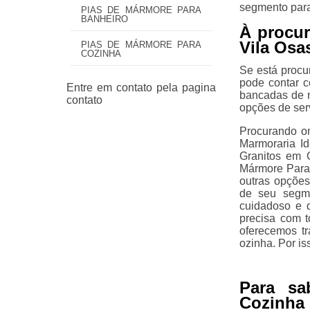
segmento para
PIAS DE MÁRMORE PARA
BANHEIRO
À procur
Vila Osa
PIAS DE MÁRMORE PARA
COZINHA
Se está procu
pode contar c
bancadas de m
opções de ser
Procurando o
Marmoraria I
Granitos em 
Mármore Para
outras opções
de seu segm
cuidadoso e q
precisa com t
oferecemos t
ozinha. Por is
Para sa
Cozinha 