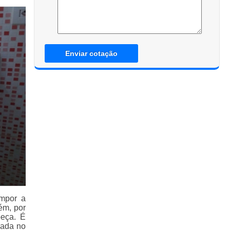
Enviar cotação
ompor a
ém, por
peça. É
zada no