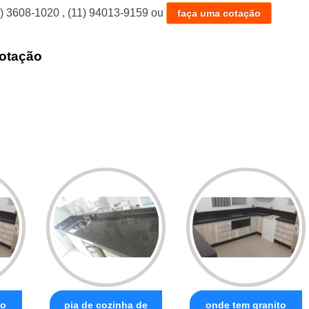
1) 3608-1020
,
(11) 94013-9159
ou
faça uma cotação
otação
to
pia de cozinha de
onde tem granito