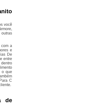
anito
os você
ármore,
 outras
e com a
mores e
Pias De
e entre
 dentro
imento
á o que
 também
 Para C
liente.
a de