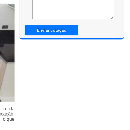
Enviar cotação
sico da
icação.
, o que