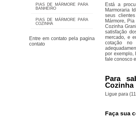
Está a procu
PIAS DE MÁRMORE PARA
BANHEIRO
Marmoraria Id
seus cliente
PIAS DE MÁRMORE PARA
Mármore, Pia
COZINHA
Cozinha Grani
satisfação do
mercado, e e
cotação no 
adequadamente
por exemplo, 
fale conosco e
Para sa
Cozinha 
Ligue para
(1
Faça sua c