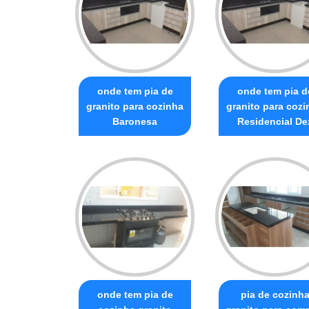
onde tem pia de
onde tem pia d
granito para cozinha
granito para cozi
Baronesa
Residencial De
onde tem pia de
pia de cozinh