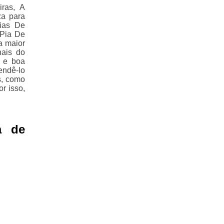
iras, A
za para
ias De
 Pia De
a maior
nais do
a e boa
ndê-lo
s, como
r isso,
a de