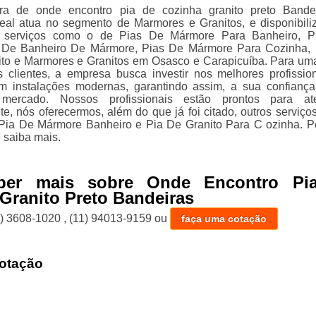
ra de onde encontro pia de cozinha granito preto Bande
eal atua no segmento de Marmores e Granitos, e disponibili
s serviços como o de Pias De Mármore Para Banheiro, P
 De Banheiro De Mármore, Pias De Mármore Para Cozinha,
to e Marmores e Granitos em Osasco e Carapicuíba. Para um
s clientes, a empresa busca investir nos melhores profissio
m instalações modernas, garantindo assim, a sua confianç
mercado. Nossos profissionais estão prontos para ate
, nós oferecermos, além do que já foi citado, outros serviço
Pia De Mármore Banheiro e Pia De Granito Para C ozinha. Po
 saiba mais.
ber mais sobre Onde Encontro Pi
Granito Preto Bandeiras
1) 3608-1020
,
(11) 94013-9159
ou
faça uma cotação
otação