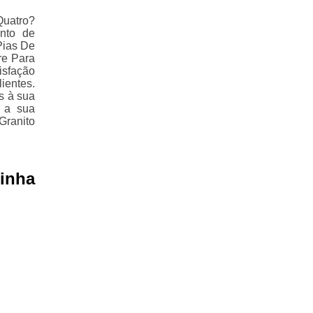
Quatro?
nto de
Pias De
re Para
isfação
ientes.
s à sua
 a sua
Granito
inha