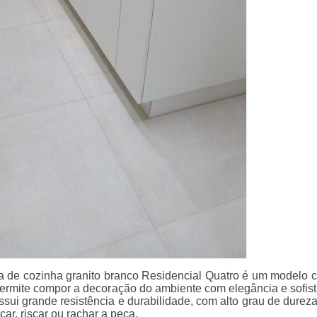
a de cozinha granito branco Residencial Quatro é um modelo c
ermite compor a decoração do ambiente com elegância e sofist
sui grande resistência e durabilidade, com alto grau de dureza
ascar, riscar ou rachar a peça.