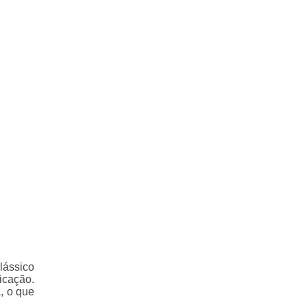
lássico
icação.
, o que