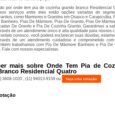
do por onde tem pia de cozinha granito branco Residencial 
os serviços entre eles estão opções variadas do segme
anitos, como Marmores e Granitos em Osasco e Carapicuíba, 
Banheiro, Pias De Mármore, Pias De Granito, Pias De Mármo
adas De Granito e Pia De Cozinha Granito. Garantimos a sat
través de um atendimento único e alta qualidade para nossos cl
contato conosco, você poderá esclarecer suas dúvidas, estamo
através de um atendimento cuidadoso e comprometido com
Também trabalhamos com Pia De Mármore Banheiro e Pia De 
. Fale com nossos especialistas.
ber mais sobre Onde Tem Pia de Coz
Branco Residencial Quatro
1) 3608-1020
,
(11) 94013-9159
ou
faça uma cotação
otação