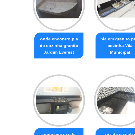
onde encontro pia
pia em granito p
de cozinha granito
cozinha Vila
Jardim Everest
Municipal
onde tem pia de
pia de cozinh