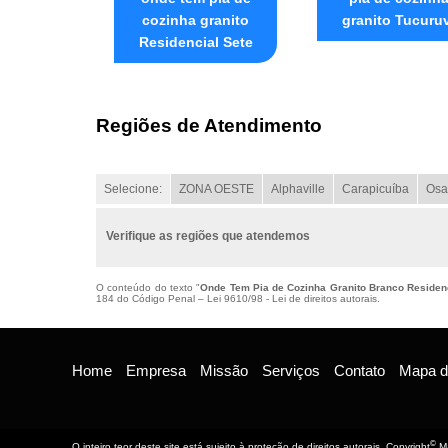
cozinha granito
granito Tucuruv
Residencial Sete
Regiões de Atendimento
Selecione:
ZONA OESTE
Alphaville
Carapicuíba
Osa
Verifique as regiões que atendemos
O conteúdo do texto "
Onde Tem Pia de Cozinha Granito Branco Residen
184 do Código Penal –
Lei 9610/98 - Lei de direitos autorais
.
Home
Empresa
Missão
Serviços
Contato
Mapa do
©
O inteiro teor deste site está sujeito à proteção de direitos autorais. Copyright
Ma