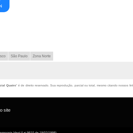
i
sco
São Paulo
Zona Norte
cial Quatro
" é de direito reservado. Sua reprodução, parcial ou total, mesmo citando nossos link
 site
rmoraria Ideal (Lei 9610 de 19/02/1998)