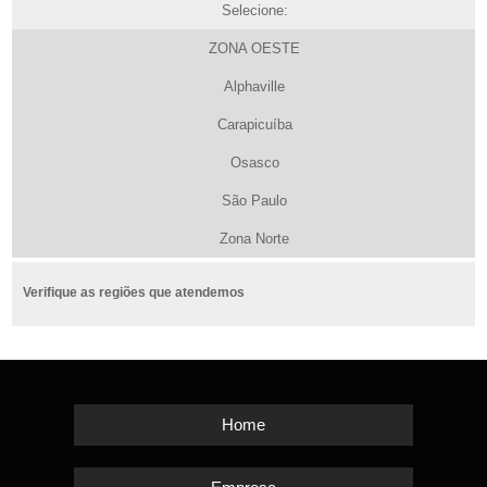
Selecione:
ZONA OESTE
Alphaville
Carapicuíba
Osasco
São Paulo
Zona Norte
Verifique as regiões que atendemos
Home