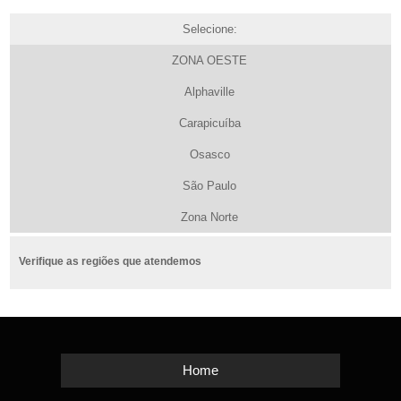
Selecione:
ZONA OESTE
Alphaville
Carapicuíba
Osasco
São Paulo
Zona Norte
Verifique as regiões que atendemos
Home