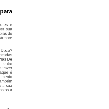
 para
ores e
ser sua
pias de
mármore
l Doze?
ancadas
Pias De
, entre
 trazer
taque é
timento
 também
e a sua
ostos a