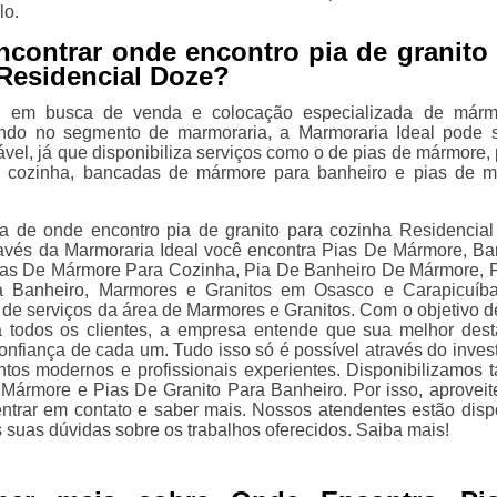
lo.
ncontrar onde encontro pia de granito
Residencial Doze?
á em busca de venda e colocação especializada de márm
uando no segmento de marmoraria, a Marmoraria Ideal pode 
vel, já que disponibiliza serviços como o de pias de mármore, 
 cozinha, bancadas de mármore para banheiro e pias de 
.
a de onde encontro pia de granito para cozinha Residencia
avés da Marmoraria Ideal você encontra Pias De Mármore, B
ias De Mármore Para Cozinha, Pia De Banheiro De Mármore, 
 Banheiro, Marmores e Granitos em Osasco e Carapicuíba
 de serviços da área de Marmores e Granitos. Com o objetivo de
a todos os clientes, a empresa entende que sua melhor des
confiança de cada um. Tudo isso só é possível através do inves
os modernos e profissionais experientes. Disponibilizamos
ármore e Pias De Granito Para Banheiro. Por isso, aproveit
ntrar em contato e saber mais. Nossos atendentes estão disp
 suas dúvidas sobre os trabalhos oferecidos. Saiba mais!