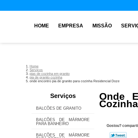
HOME
EMPRESA
MISSÃO
SERVI
Home
Serviços
pias de cozinha em granito
pia de granito cozinha
onde encontro pia de granito para cozinha Residencial Doze
Onde E
Serviços
Cozinha
BALCÕES DE GRANITO
BALCÕES DE MÁRMORE
PARA BANHEIRO
Gostou? comparti
BALCÕES DE MÁRMORE