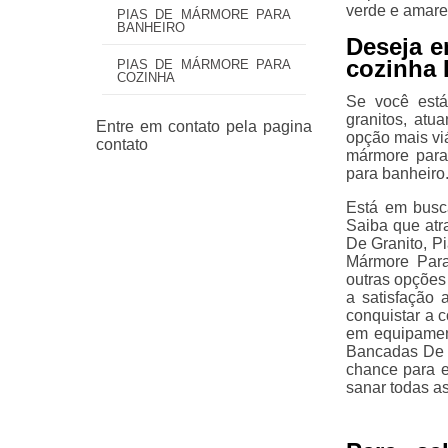
verde e amare
PIAS DE MÁRMORE PARA
BANHEIRO
Deseja e
cozinha 
PIAS DE MÁRMORE PARA
COZINHA
Se você est
granitos, at
opção mais viá
mármore para
para banheiro
Está em busc
Saiba que atr
De Granito, P
Mármore Para
outras opções
a satisfação 
conquistar a 
em equipament
Bancadas De M
chance para e
sanar todas as