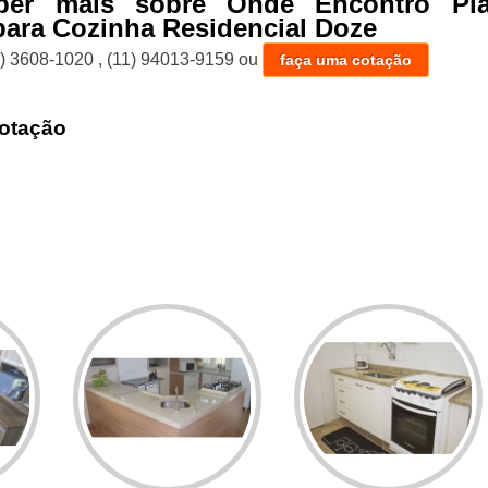
ber mais sobre Onde Encontro Pi
para Cozinha Residencial Doze
1) 3608-1020
,
(11) 94013-9159
ou
faça uma cotação
otação