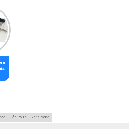
ara
ial
sco
São Paulo
Zona Norte