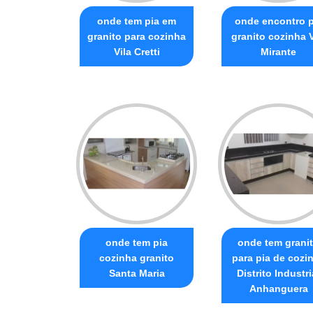
onde tem pia em
onde encontro p
granito para cozinha
granito cozinha V
Vila Cretti
Mirante
onde tem pia
onde tem grani
cozinha granito
para pia de cozi
Santa Maria
Distrito Industri
Anhanguera