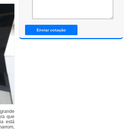
Enviar cotação
 grande
ara que
ia está
marrom,