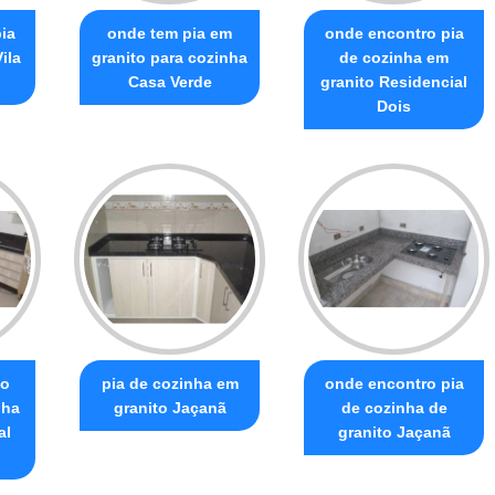
ia
onde tem pia em
onde encontro pia
ila
granito para cozinha
de cozinha em
Casa Verde
granito Residencial
Dois
to
pia de cozinha em
onde encontro pia
nha
granito Jaçanã
de cozinha de
al
granito Jaçanã