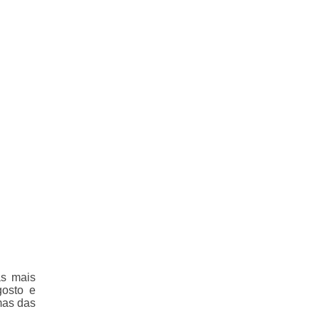
as mais
osto e
mas das