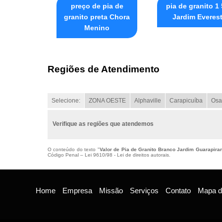
preço de pia de
pia de granito 1
granito preta Chora
Jardim Everes
Menino
Regiões de Atendimento
Selecione:
ZONA OESTE
Alphaville
Carapicuíba
Osa
Verifique as regiões que atendemos
O conteúdo do texto "
Valor de Pia de Granito Branco Jardim Guarapira
Código Penal –
Lei 9610/98 - Lei de direitos autorais
.
Home
Empresa
Missão
Serviços
Contato
Mapa do