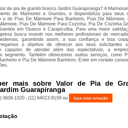
lor de pia de granito branco Jardim Guarapiranga? A Marmorari
ento de Marmores e Granitos, e disponibiliza para seus c
o o de Pias De Mármore Para Banheiro, Pias De Mármore,
Mármore, Pias De Mármore Para Cozinha, Pia De Cozinha Gr
ranitos em Osasco e Carapicuíba. Para uma maior satisfa
mpresa busca investir nos melhores profissionais do mercad
modernas, garantindo assim, a sua confiança e boa cota
regamos o objetivo de oferecer aos seus solicitantes s
s e capazes de atender além das expectativas, a empre
o segmento. Também oferecemos outros serviços, como P
Banheiro e Pia De Mármore Banheiro. Entre em contato conos
ões.
ber mais sobre Valor de Pia de Gra
ardim Guarapiranga
1) 3608-1020
,
(11) 94013-9159
ou
faça uma cotação
otação