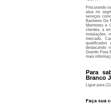
Procurando va
atua no segm
serviços com
Banheiro De 
Marmores e G
clientes, a e
instalações 
mercado. Car
qualificado
destacando n
Granito Para 
mais informaç
Para sa
Branco J
Ligue para
(1
Faça sua c