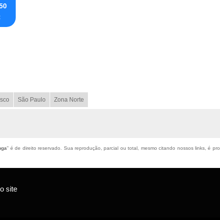
 50
t
sco
São Paulo
Zona Norte
nga
" é de direito reservado. Sua reprodução, parcial ou total, mesmo citando nossos links, é pro
 site