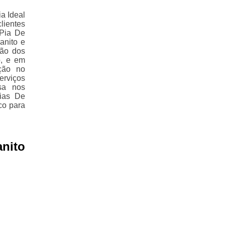
a Ideal
lientes
 Pia De
anito e
ção dos
o, e em
ção no
erviços
sa nos
ias De
co para
nito