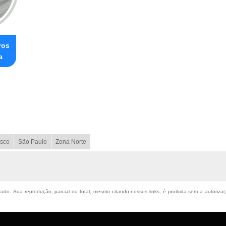
ros
a
sco
São Paulo
Zona Norte
rvado. Sua reprodução, parcial ou total, mesmo citando nossos links, é proibida sem a autoriza