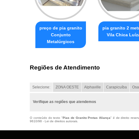
preço de pia granito
pia granito 2 met
Conjunto
Vila Chica Luíz
Metalúrgicos
Regiões de Atendimento
Selecione:
ZONA OESTE
Alphaville
Carapicuíba
Osa
Verifique as regiões que atendemos
O conteúdo do texto "
Pias de Granito Pretas Aliança
" é de direito rese
9610/98 - Lei de direitos autorais
.