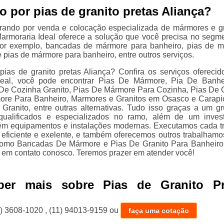
 por pias de granito pretas Aliança?
rando por venda e colocação especializada de mármores e gr
armoraria Ideal oferece a solução que você precisa no segm
por exemplo, bancadas de mármore para banheiro, pias de 
 pias de mármore para banheiro, entre outros serviços.
pias de granito pretas Aliança? Confira os serviços oferecid
deal, você pode encontrar Pias De Mármore, Pia De Banh
De Cozinha Granito, Pias De Mármore Para Cozinha, Pias De G
ore Para Banheiro, Marmores e Granitos em Osasco e Carapi
ranito, entre outras alternativas. Tudo isso graças a um g
s qualificados e especializados no ramo, além de um inves
em equipamentos e instalações modernas. Executamos cada t
eficiente e exelente, e também oferecemos outros trabalhamo
 como Bancadas De Mármore e Pias De Granito Para Banheiro
 em contato conosco. Teremos prazer em atender você!
ber mais sobre Pias de Granito Pr
1) 3608-1020
,
(11) 94013-9159
ou
faça uma cotação