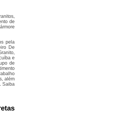
anitos,
ento de
mármore
os pela
eiro De
ranito,
cuíba e
rupo de
timento
rabalho
s, além
. Saiba
etas