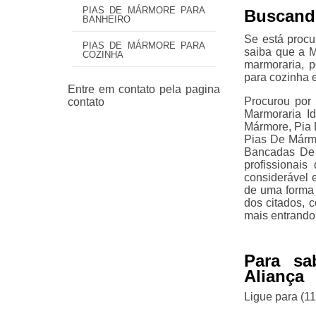
PIAS DE MÁRMORE PARA
Buscando
BANHEIRO
Se está procu
PIAS DE MÁRMORE PARA
saiba que a M
COZINHA
marmoraria, 
para cozinha e
Procurou por 
Marmoraria I
Mármore, Pia 
Pias De Márm
Bancadas De G
profissionai
considerável 
de uma forma 
dos citados,
mais entrando
Para sa
Aliança
Ligue para
(1