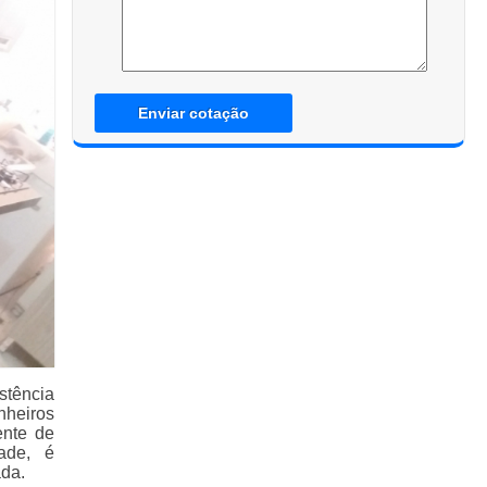
Enviar cotação
stência
nheiros
ente de
ade, é
ada.