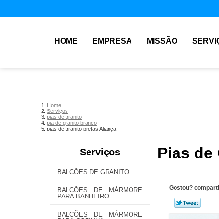
HOME
EMPRESA
MISSÃO
SERVI
Home
Serviços
pias de granito
pia de granito branco
pias de granito pretas Aliança
Pias de 
Serviços
BALCÕES DE GRANITO
Gostou? comparti
BALCÕES DE MÁRMORE
PARA BANHEIRO
BALCÕES DE MÁRMORE