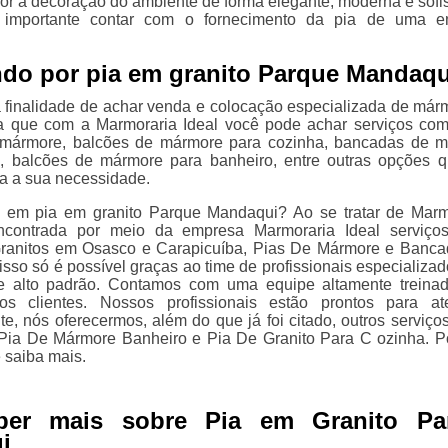
or a decoração do ambiente de forma elegante, moderna e sofis
 importante contar com o fornecimento da pia de uma e
.
do por pia em granito Parque Mandaq
 finalidade de achar venda e colocação especializada de már
ba que com a Marmoraria Ideal você pode achar serviços co
mármore, balcões de mármore para cozinha, bancadas de 
o, balcões de mármore para banheiro, entre outras opções 
ra a sua necessidade.
e em pia em granito Parque Mandaqui? Ao se tratar de Mar
ncontrada por meio da empresa Marmoraria Ideal serviço
ranitos em Osasco e Carapicuíba, Pias De Mármore e Banc
isso só é possível graças ao time de profissionais especializad
de alto padrão. Contamos com uma equipe altamente treina
os clientes. Nossos profissionais estão prontos para at
, nós oferecermos, além do que já foi citado, outros serviço
Pia De Mármore Banheiro e Pia De Granito Para C ozinha. Po
 saiba mais.
ber mais sobre Pia em Granito Pa
i