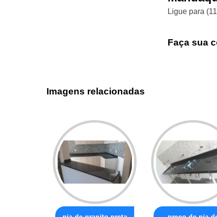
Ligue para
(1
Faça sua c
Imagens relacionadas
pia de granito preta
preço de pia d