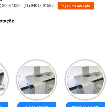
1) 3608-1020
,
(11) 94013-9159
ou
faça uma cotação
otação
e
pia de granito
preço de pia em