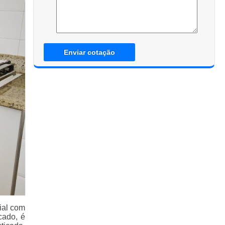
Enviar cotação
ial com
cado, é