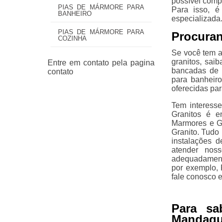
possível comp
PIAS DE MÁRMORE PARA
Para isso, é
BANHEIRO
especializada
PIAS DE MÁRMORE PARA
Procuran
COZINHA
Se você tem a
granitos, sai
bancadas de 
para banheir
oferecidas pa
Tem interess
Granitos é e
Marmores e G
Granito. Tudo 
instalações 
atender noss
adequadamente
por exemplo, 
fale conosco e
Para sa
Mandaqu