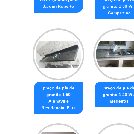
Jardim Roberto
granito 1 50 Vil
Campesina
preço de pia de
preço de pia d
granito 1 50
granito 1 20 Vil
Alphaville
Medeiros
Residencial Plus