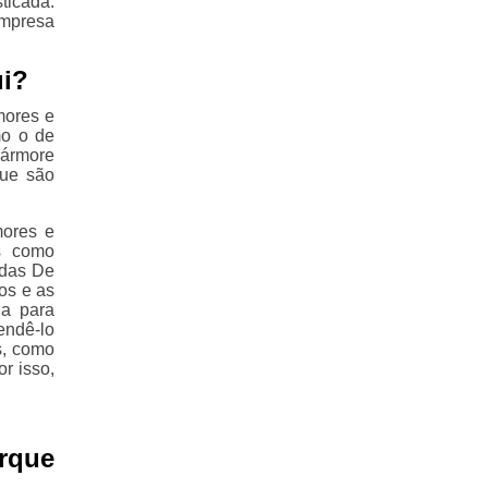
ticada.
mpresa
ui?
mores e
mo o de
mármore
que são
mores e
s como
adas De
os e as
da para
endê-lo
s, como
r isso,
rque