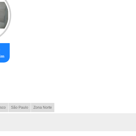
e
rim
sco
São Paulo
Zona Norte