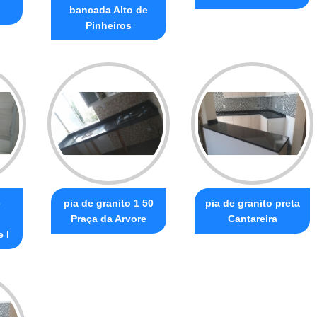
bancada Alto de
Pinheiros
e
pia de granito 1 50
pia de granito preta
Praça da Arvore
Cantareira
 I