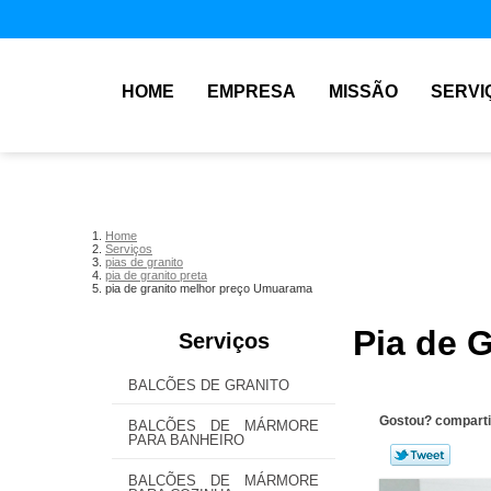
HOME
EMPRESA
MISSÃO
SERVI
Home
Serviços
pias de granito
pia de granito preta
pia de granito melhor preço Umuarama
Pia de 
Serviços
BALCÕES DE GRANITO
Gostou? comparti
BALCÕES DE MÁRMORE
PARA BANHEIRO
BALCÕES DE MÁRMORE