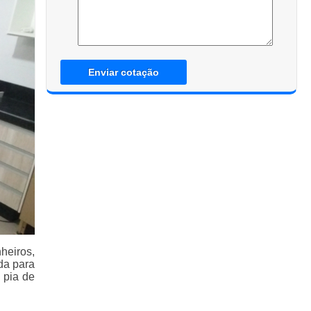
Enviar cotação
heiros,
da para
 pia de