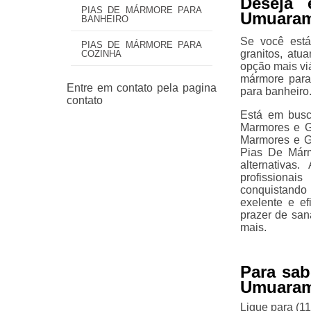
Deseja 
PIAS DE MÁRMORE PARA
Umuara
BANHEIRO
Se você est
PIAS DE MÁRMORE PARA
granitos, at
COZINHA
opção mais viá
mármore para
para banheiro
Está em busc
Marmores e Gr
Marmores e G
Pias De Márm
alternativas
profissiona
conquistando
exelente e e
prazer de san
mais.
Para sab
Umuara
Ligue para
(1