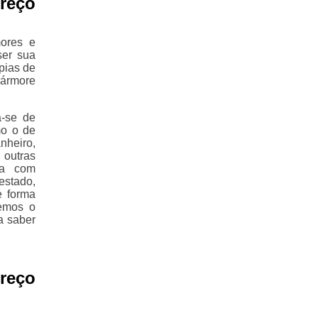
reço
ores e
ser sua
pias de
mármore
a-se de
mo o de
nheiro,
 outras
ta com
stado,
e forma
remos o
a saber
Preço