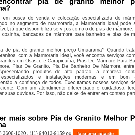
encontrar pia de granito melhor p
ma?
á em busca de venda e colocação especializada de márm
uando no segmento de marmoraria, a Marmoraria Ideal pode 
vel, já que disponibiliza serviços como o de pias de mármore, 
 cozinha, bancadas de mármore para banheiro e pias de 
.
a de pia de granito melhor preço Umuarama? Quando trat
anitos, com a Marmoraria Ideal, você encontra serviços co
ranitos em Osasco e Carapicuíba, Pias De Mármore Para Ba
ore, Pias De Granito, Pia De Banheiro De Mármore, entre
. Apresentando produtos de alto padrão, a empresa con
is especializados e instalações modernas e em bom e
 então a confiança de todos. Executamos nossos serviços d
ficiente. Com um atendimento diferenciado e cuidadoso, te
ar suas dúvidas. Por isso, não deixe de entrar em contato par
er mais sobre Pia de Granito Melhor 
ma
1) 3608-1020
,
(11) 94013-9159
ou
faça uma cotação