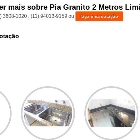
er mais sobre Pia Granito 2 Metros Lim
1) 3608-1020
,
(11) 94013-9159
ou
faça uma cotação
otação