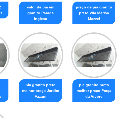
2
valor de pia em
preço de pia granito
os
granito Parada
preto Vila Marisa
Inglesa
Mazzei
e
pia granito preto
pia granito preto
melhor preço Jardim
melhor preço Praça
 I
Vazani
da Arvore