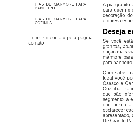
A pia granito
PIAS DE MÁRMORE PARA
BANHEIRO
para quem pro
decoração do
PIAS DE MÁRMORE PARA
empresa espec
COZINHA
Deseja e
Se você est
granitos, at
opção mais viá
mármore para
para banheiro
Quer saber m
Ideal você p
Osasco e Car
Cozinha, Ban
que são ofer
segmento, a 
que busca a 
esclarecer ca
apresentado,
De Granito Pa