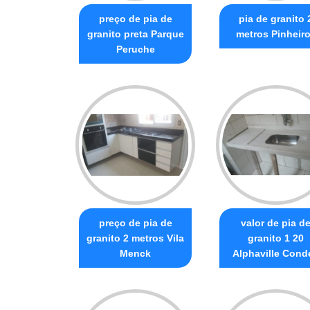
preço de pia de
pia de granito 
granito preta Parque
metros Pinheir
Peruche
preço de pia de
valor de pia d
granito 2 metros Vila
granito 1 20
Menck
Alphaville Conde