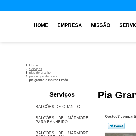
HOME
EMPRESA
MISSÃO
SERVI
Home
Serviços
pias de granito
pia de granito preta
pia granito 2 metros Limão
Pia Gra
Serviços
BALCÕES DE GRANITO
Gostou? comparti
BALCÕES DE MÁRMORE
PARA BANHEIRO
BALCÕES DE MÁRMORE