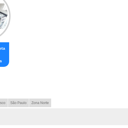
eta
s
sco
São Paulo
Zona Norte