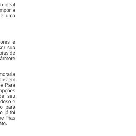
o ideal
ompor a
 de uma
ores e
ser sua
pias de
mármore
moraria
itos em
re Para
 opções
de seu
adoso e
co para
 já foi
re Pias
ato.