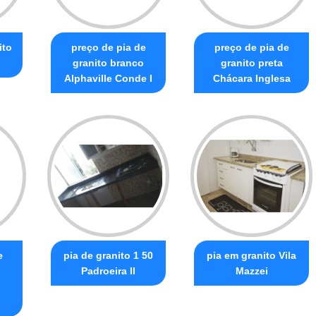
ito
preço de pia de
preço de pia de
granito branco
granito preta
Alphaville Conde I
Chácara Inglesa
e
pia de granito 1 50
pia em granito Vila
Padroeira II
Mazzei