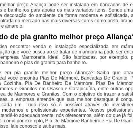
o melhor preço Aliança pode ser instalada em bancadas de 
 e banheiros para apoiar os mais variados itens. Sendo um
a decoração do ambiente de forma moderna e sofisticada, 
ntrada no mercado nas mais diversas cores como preto, branco
 e amarelo.
do de pia granito melhor preço Aliança
isa encontrar venda e instalação especializada em márm
olução que você busca ao se tratar de marmoraria pode ser enc
empresa Marmoraria Ideal. São fabricadas, por exemplo, 
banheiro e pias de granito para banheiro.
e em pia granito melhor preço Aliança? Saiba que atra
deal você encontra Pias De Mármore, Bancadas De Granito, 
a Cozinha, Pia De Banheiro De Mármore, Pias De Mármor
mores e Granitos em Osasco e Carapicuíba, entre outras op
rea de Marmores e Granitos. Com o objetivo de trazer a satis
entes, a empresa entende que sua melhor destaque é conqu
 cada um. Tudo isso só é possível através do investime
modernos e profissionais experientes. Nossos profissionai
atendê-lo adequadamente, nós oferecermos, além do que já foi 
os, como por exemplo, Pia De Mármore Banheiro e Pia De Grani
isso, fale conosco e saiba mais.