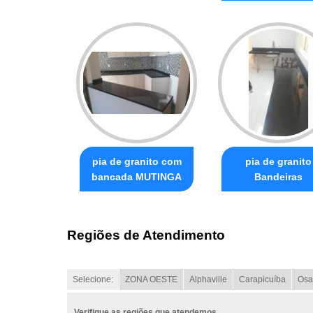
pia de granito com
pia de granito
bancada MUTINGA
Bandeiras
Regiões de Atendimento
Selecione:
ZONA OESTE
Alphaville
Carapicuíba
Osa
Verifique as regiões que atendemos