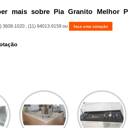
ber mais sobre Pia Granito Melhor P
1) 3608-1020
,
(11) 94013-9159
ou
faça uma cotação
otação