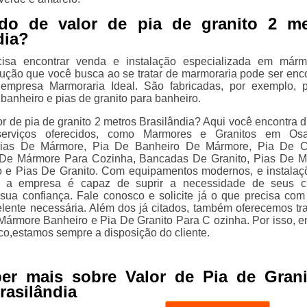
ndo de valor de pia de granito 2 me
dia?
isa encontrar venda e instalação especializada em márm
olução que você busca ao se tratar de marmoraria pode ser enc
empresa Marmoraria Ideal. São fabricadas, por exemplo, 
banheiro e pias de granito para banheiro.
r de pia de granito 2 metros Brasilândia? Aqui você encontra d
erviços oferecidos, como Marmores e Granitos em Os
Pias De Mármore, Pia De Banheiro De Mármore, Pia De C
s De Mármore Para Cozinha, Bancadas De Granito, Pias De 
o e Pias De Granito. Com equipamentos modernos, e instala
, a empresa é capaz de suprir a necessidade de seus cl
sua confiança. Fale conosco e solicite já o que precisa com
xelente necessária. Além dos já citados, também oferecemos tr
ármore Banheiro e Pia De Granito Para C ozinha. Por isso, e
co,estamos sempre a disposição do cliente.
ber mais sobre Valor de Pia de Grani
rasilândia