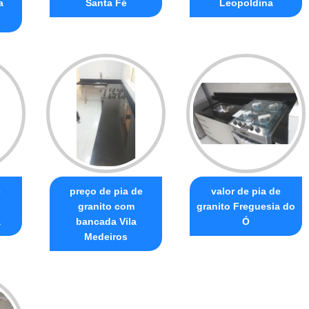
a
Santa Fé
Leopoldina
e
preço de pia de
valor de pia de
o
granito com
granito Freguesia do
a
bancada Vila
Ó
Medeiros