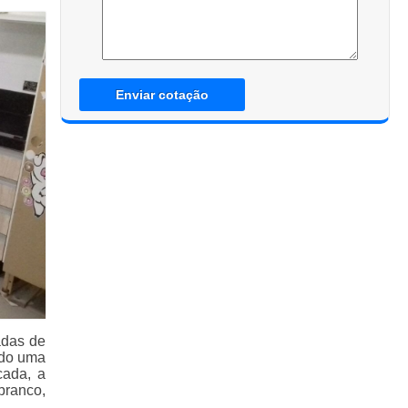
Enviar cotação
adas de
ndo uma
cada, a
branco,