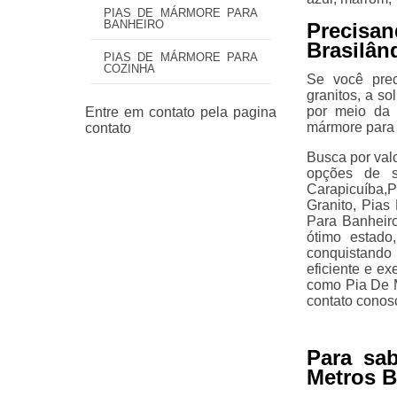
PIAS DE MÁRMORE PARA
BANHEIRO
Precisa
Brasilân
PIAS DE MÁRMORE PARA
COZINHA
Se você prec
granitos, a s
por meio da 
mármore para 
Busca por valo
opções de s
Carapicuíba,
Granito, Pia
Para Banheir
ótimo estado
conquistando 
eficiente e e
como Pia De M
contato conos
Para sa
Metros B