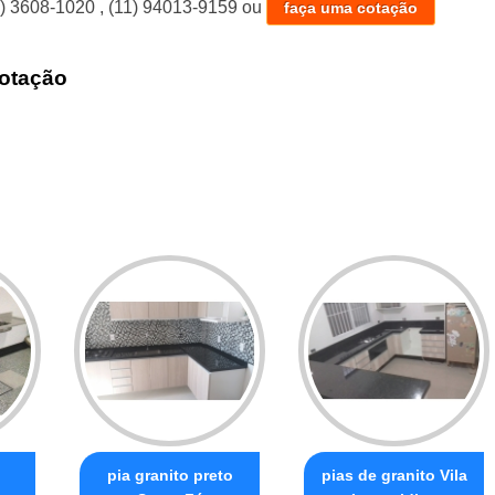
1) 3608-1020
,
(11) 94013-9159
ou
faça uma cotação
otação
pia granito preto
pias de granito Vila