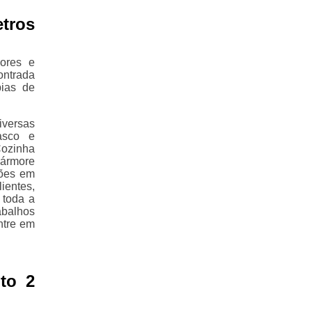
tros
ores e
ontrada
pias de
iversas
asco e
ozinha
Mármore
ções em
ientes,
 toda a
abalhos
ntre em
to 2