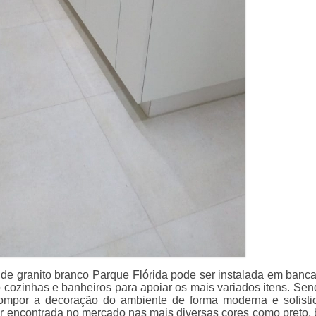
a de granito branco Parque Flórida pode ser instalada em banc
cozinhas e banheiros para apoiar os mais variados itens. Se
ompor a decoração do ambiente de forma moderna e sofisti
r encontrada no mercado nas mais diversas cores como preto, 