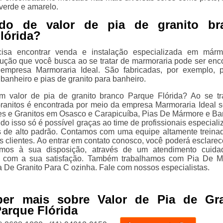
 verde e amarelo.
ndo de valor de pia de granito br
lórida?
isa encontrar venda e instalação especializada em márm
olução que você busca ao se tratar de marmoraria pode ser enc
empresa Marmoraria Ideal. São fabricadas, por exemplo, 
banheiro e pias de granito para banheiro.
m valor de pia de granito branco Parque Flórida? Ao se tr
anitos é encontrada por meio da empresa Marmoraria Ideal s
s e Granitos em Osasco e Carapicuíba, Pias De Mármore e B
do isso só é possível graças ao time de profissionais especiali
s de alto padrão. Contamos com uma equipe altamente treina
s clientes. Ao entrar em contato conosco, você poderá esclarec
amos à sua disposição, através de um atendimento cuida
 com a sua satisfação. Também trabalhamos com Pia De M
a De Granito Para C ozinha. Fale com nossos especialistas.
ber mais sobre Valor de Pia de Gra
arque Flórida