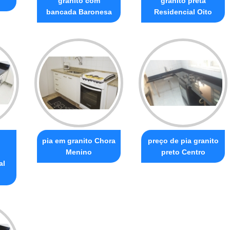
granito com
granito preta
bancada Baronesa
Residencial Oito
pia em granito Chora
preço de pia granito
Menino
preto Centro
al