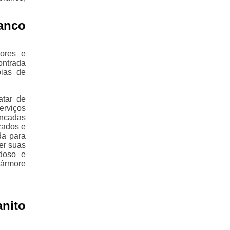
anco
ores e
ontrada
pias de
atar de
erviços
ancadas
zados e
da para
er suas
doso e
ármore
nito