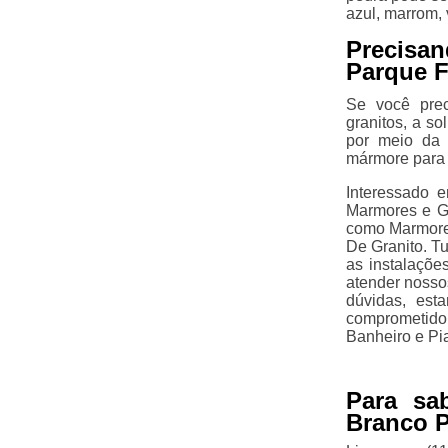
azul, marrom,
Precisa
Parque F
Se você prec
granitos, a s
por meio da 
mármore para 
Interessado e
Marmores e Gr
como Marmore
De Granito. Tu
as instalaçõe
atender nosso
dúvidas, est
comprometido
Banheiro e Pi
Para sa
Branco P