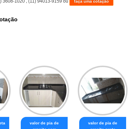
1) 3608-1020
,
(11) 94013-9159
ou
faça uma cotação
otação
eta
valor de pia de
valor de pia de