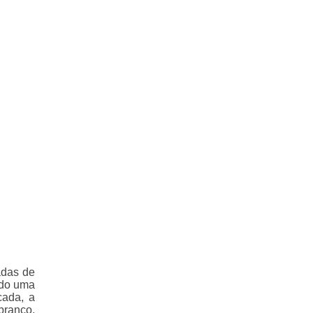
adas de
ndo uma
cada, a
branco,