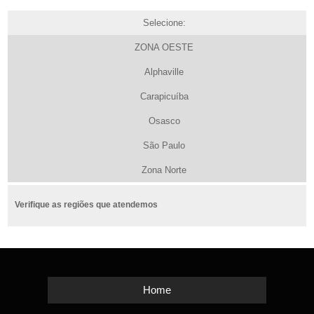
Selecione:
ZONA OESTE
Alphaville
Carapicuíba
Osasco
São Paulo
Zona Norte
Verifique as regiões que atendemos
Home