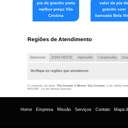
pia de granito preta
valor de pia d
melhor preço Vila
granito com
Cristina
bancada Bela Vi
Regiões de Atendimento
Selecione:
ZONA OESTE
Alphaville
Carapicuíba
Osa
Verifique as regiões que atendemos
O conteúdo do texto "
Pia Granito 2 Metros Vila Cristina
" é de direito re
9610/98 - Lei de direitos autorais
.
Home
Empresa
Missão
Serviços
Contato
Mapa do