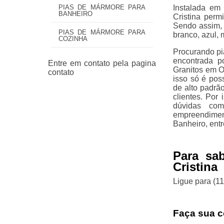
Instalada em
PIAS DE MÁRMORE PARA
BANHEIRO
Cristina perm
Sendo assim, 
PIAS DE MÁRMORE PARA
branco, azul, 
COZINHA
Procurando pia
encontrada p
Granitos em O
isso só é pos
de alto padrã
clientes. Por
dúvidas com
empreendimen
Banheiro, ent
Para sa
Cristina
Ligue para
(1
Faça sua c