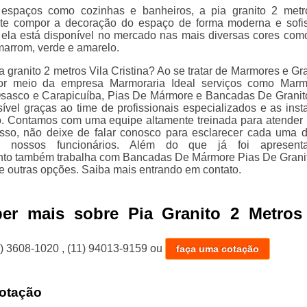
 espaços como cozinhas e banheiros, a pia granito 2 metr
ite compor a decoração do espaço de forma moderna e sofis
ela está disponível no mercado nas mais diversas cores como
marrom, verde e amarelo.
 granito 2 metros Vila Cristina? Ao se tratar de Marmores e Gra
or meio da empresa Marmoraria Ideal serviços como Marm
sasco e Carapicuíba, Pias De Mármore e Bancadas De Granit
sível graças ao time de profissionais especializados e as inst
o. Contamos com uma equipe altamente treinada para atender
 isso, não deixe de falar conosco para esclarecer cada uma 
 nossos funcionários. Além do que já foi apresent
to também trabalha com Bancadas De Mármore Pias De Grani
re outras opções. Saiba mais entrando em contato.
ber mais sobre Pia Granito 2 Metros 
1) 3608-1020
,
(11) 94013-9159
ou
faça uma cotação
otação