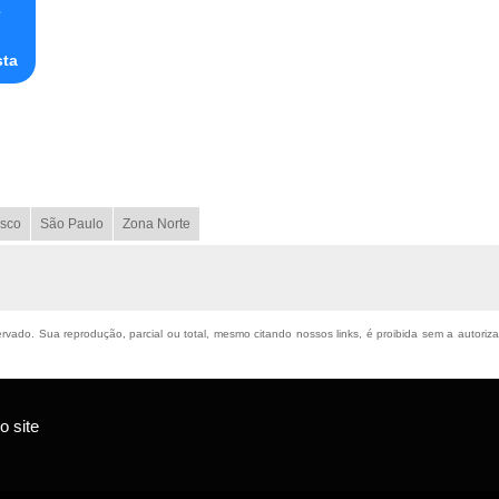
e
sta
sco
São Paulo
Zona Norte
servado. Sua reprodução, parcial ou total, mesmo citando nossos links, é proibida sem a autoriz
 site