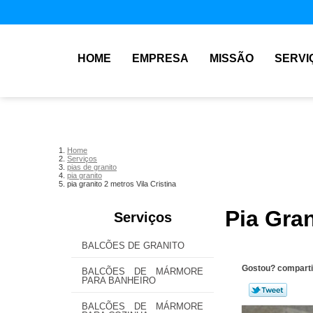
HOME
EMPRESA
MISSÃO
SERVI
Home
Serviços
pias de granito
pia granito
pia granito 2 metros Vila Cristina
Pia Gran
Serviços
BALCÕES DE GRANITO
Gostou? comparti
BALCÕES DE MÁRMORE
PARA BANHEIRO
BALCÕES DE MÁRMORE