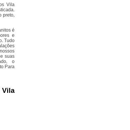
os Vila
ticada.
 preto,
nitos é
ores e
o. Tudo
alações
 nossos
de suas
ado, o
to Para
Vila