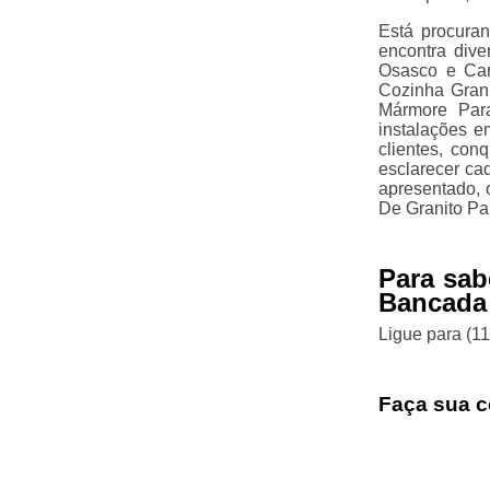
Está procura
encontra div
Osasco e Car
Cozinha Gran
Mármore Par
instalações e
clientes, con
esclarecer ca
apresentado,
De Granito Pa
Para sab
Bancada
Ligue para
(1
Faça sua c