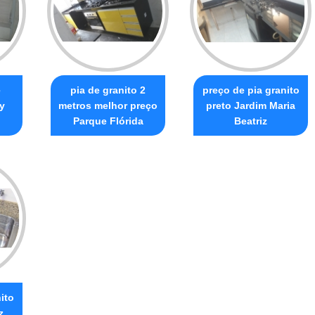
e
pia de granito 2
preço de pia granito
y
metros melhor preço
preto Jardim Maria
Parque Flórida
Beatriz
ito
z