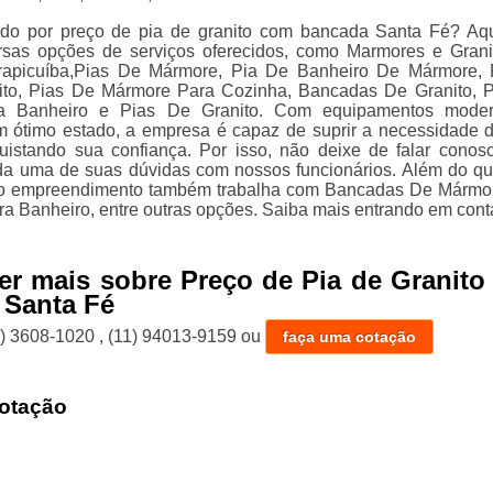
ndo por preço de pia de granito com bancada Santa Fé? Aq
ersas opções de serviços oferecidos, como Marmores e Gran
apicuíba,Pias De Mármore, Pia De Banheiro De Mármore, 
ito, Pias De Mármore Para Cozinha, Bancadas De Granito, 
a Banheiro e Pias De Granito. Com equipamentos moder
m ótimo estado, a empresa é capaz de suprir a necessidade 
quistando sua confiança. Por isso, não deixe de falar conos
da uma de suas dúvidas com nossos funcionários. Além do que
 o empreendimento também trabalha com Bancadas De Mármo
ra Banheiro, entre outras opções. Saiba mais entrando em cont
er mais sobre Preço de Pia de Granit
 Santa Fé
1) 3608-1020
,
(11) 94013-9159
ou
faça uma cotação
otação