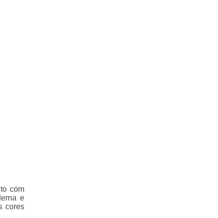
ito com
erna e
s cores