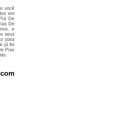
ui você
itos em
Pia De
Pias De
nos, e
de seus
co para
 já foi
re Pias
ato.
o com