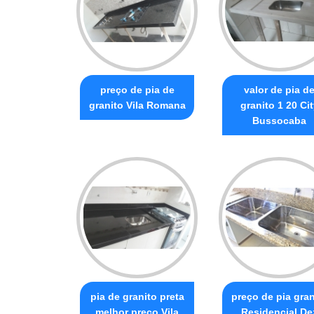
preço de pia de
valor de pia d
granito Vila Romana
granito 1 20 Cit
Bussocaba
pia de granito preta
preço de pia gran
melhor preço Vila
Residencial De