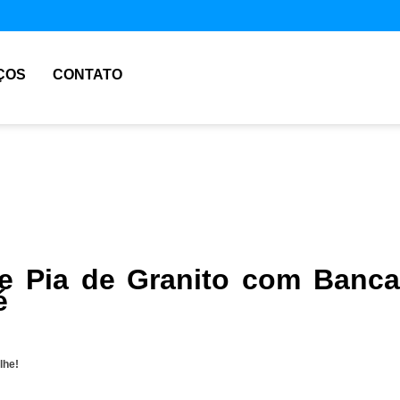
ÇOS
CONTATO
e Pia de Granito com Banc
é
lhe!