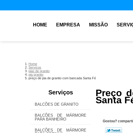
HOME
EMPRESA
MISSÃO
SERVI
Home
Serviços
pias de granito
pia granito
preço de pia de granito com bancada Santa Fé
Preço d
Serviços
Santa F
BALCÕES DE GRANITO
BALCÕES DE MÁRMORE
PARA BANHEIRO
Gostou? comparti
BALCÕES DE MÁRMORE