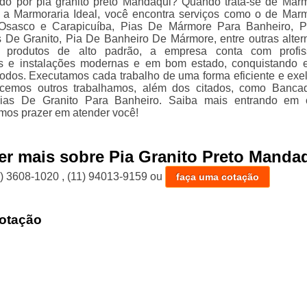
do por pia granito preto Mandaqui? Quando trata-se de Mar
 a Marmoraria Ideal, você encontra serviços como o de Mar
Osasco e Carapicuíba, Pias De Mármore Para Banheiro, P
 De Granito, Pia De Banheiro De Mármore, entre outras altern
 produtos de alto padrão, a empresa conta com profiss
os e instalações modernas e em bom estado, conquistando 
todos. Executamos cada trabalho de uma forma eficiente e exel
cemos outros trabalhamos, além dos citados, como Banca
as De Granito Para Banheiro. Saiba mais entrando em c
mos prazer em atender você!
er mais sobre Pia Granito Preto Manda
1) 3608-1020
,
(11) 94013-9159
ou
faça uma cotação
otação