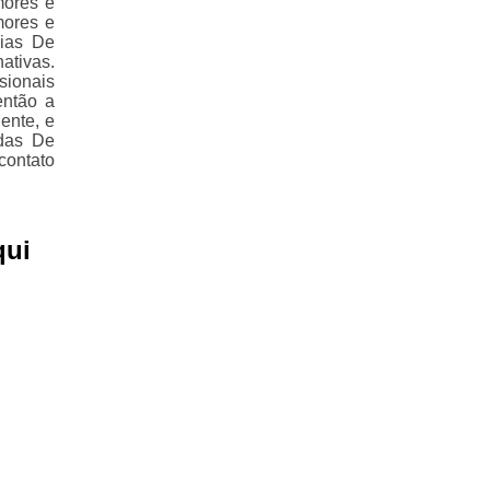
mores e
mores e
ias De
ativas.
ionais
então a
ente, e
das De
ontato
qui