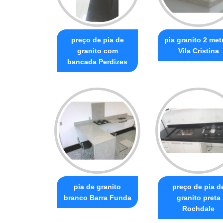
preço de pia de
pia granito 2 met
granito com
Vila Cristina
bancada Perdizes
pia de granito
preço de pia d
branco Barra Funda
granito preta
Rochdale