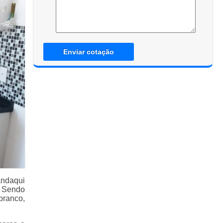
Enviar cotação
andaqui
. Sendo
branco,