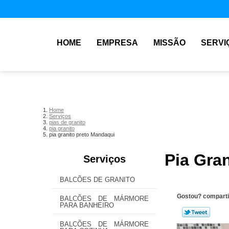
HOME
EMPRESA
MISSÃO
SERVI
Home
Serviços
pias de granito
pia granito
pia granito preto Mandaqui
Pia Gra
Serviços
BALCÕES DE GRANITO
Gostou? comparti
BALCÕES DE MÁRMORE
PARA BANHEIRO
BALCÕES DE MÁRMORE