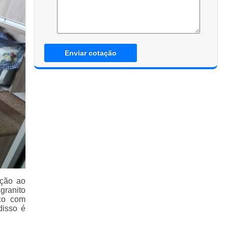
Enviar cotação
ação ao
granito
ço com
disso é