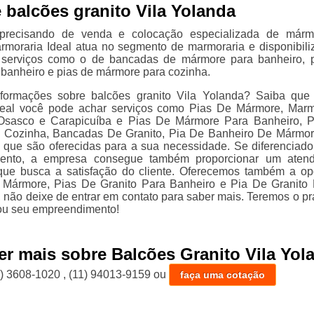
 balcões granito Vila Yolanda
precisando de venda e colocação especializada de márm
armoraria Ideal atua no segmento de marmoraria e disponibili
s serviços como o de bancadas de mármore para banheiro, 
banheiro e pias de mármore para cozinha.
nformações sobre balcões granito Vila Yolanda? Saiba qu
deal você pode achar serviços como Pias De Mármore, Mar
Osasco e Carapicuíba e Pias De Mármore Para Banheiro, 
 Cozinha, Bancadas De Granito, Pia De Banheiro De Mármor
 que são oferecidas para a sua necessidade. Se diferenciado
ento, a empresa consegue também proporcionar um atend
que busca a satisfação do cliente. Oferecemos também a o
Mármore, Pias De Granito Para Banheiro e Pia De Granito
, não deixe de entrar em contato para saber mais. Teremos o pr
ou seu empreendimento!
er mais sobre Balcões Granito Vila Yol
1) 3608-1020
,
(11) 94013-9159
ou
faça uma cotação