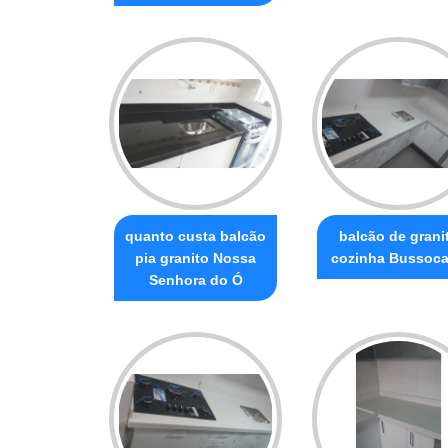
quanto custa balcão
balcão de grani
pia granito Nossa
cozinha Bussoc
Senhora do Ó