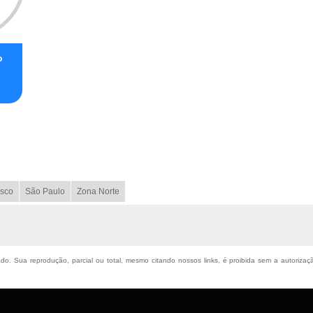
o
sco
São Paulo
Zona Norte
vado. Sua reprodução, parcial ou total, mesmo citando nossos links, é proibida sem a autoriza