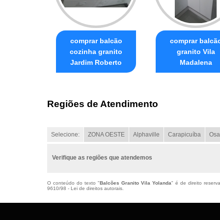
comprar balcão
comprar balcã
cozinha granito
granito Vila
Jardim Roberto
Madalena
Regiões de Atendimento
Selecione:
ZONA OESTE
Alphaville
Carapicuíba
Osa
Verifique as regiões que atendemos
O conteúdo do texto "
Balcões Granito Vila Yolanda
" é de direito reser
9610/98 - Lei de direitos autorais
.