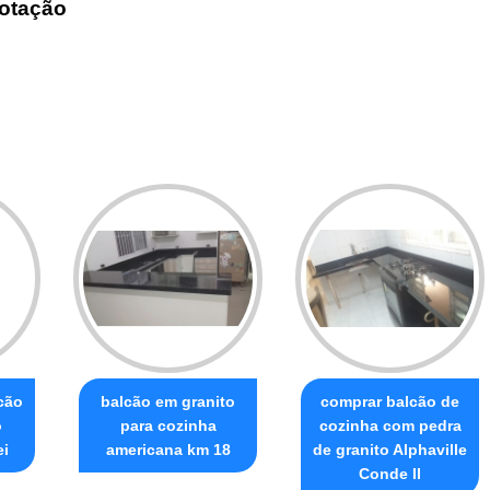
otação
cão
balcão em granito
comprar balcão de
o
para cozinha
cozinha com pedra
ei
americana km 18
de granito Alphaville
Conde II