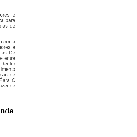
ores e
za para
pias de
e com a
mores e
Pias De
e entre
 dentro
imento
pção de
 Para C
azer de
anda