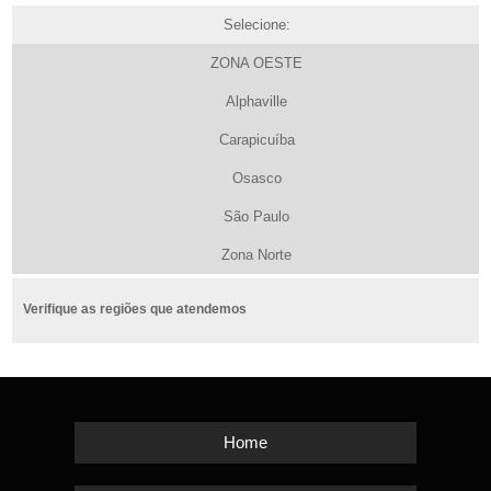
Selecione:
ZONA OESTE
Alphaville
Carapicuíba
Osasco
São Paulo
Zona Norte
Verifique as regiões que atendemos
Home