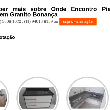
ber mais sobre Onde Encontro Pi
 em Granito Bonança
1) 3608-1020
,
(11) 94013-9159
ou
faça uma cotação
otação