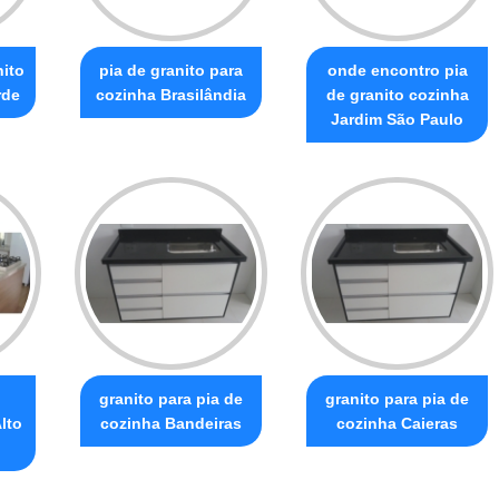
nito
pia de granito para
onde encontro pia
rde
cozinha Brasilândia
de granito cozinha
Jardim São Paulo
granito para pia de
granito para pia de
lto
cozinha Bandeiras
cozinha Caieras