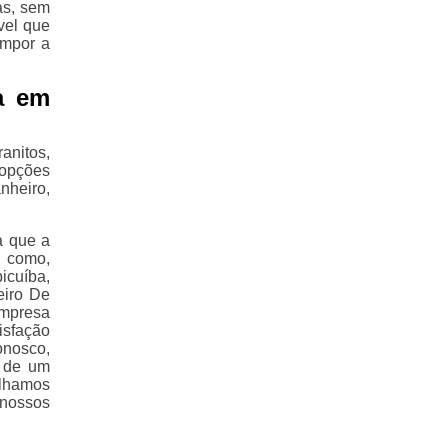
as, sem
vel que
ompor a
a em
nitos,
 opções
nheiro,
a que a
, como,
icuíba,
eiro De
empresa
isfação
onosco,
s de um
alhamos
 nossos