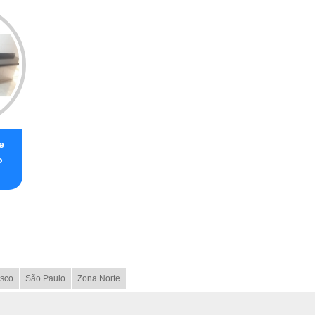
e
o
sco
São Paulo
Zona Norte