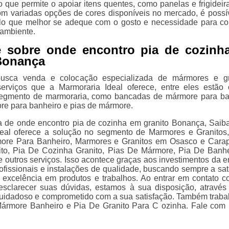
o que permite o apoiar itens quentes, como panelas e frigideir
Com variadas opções de cores disponíveis no mercado, é possí
lo que melhor se adeque com o gosto e necessidade para c
ambiente.
e sobre onde encontro pia de cozinh
Bonança
sca venda e colocação especializada de mármores e gra
erviços que a Marmoraria Ideal oferece, entre eles estão
segmento de marmoraria, como bancadas de mármore para ba
re para banheiro e pias de mármore.
a de onde encontro pia de cozinha em granito Bonança, Saib
deal oferece a solução no segmento de Marmores e Granitos
ore Para Banheiro, Marmores e Granitos em Osasco e Carap
ito, Pia De Cozinha Granito, Pias De Mármore, Pia De Banh
e outros serviços. Isso acontece graças aos investimentos da 
ofissionais e instalações de qualidade, buscando sempre a sat
a excelência em produtos e trabalhos. Ao entrar em contato c
esclarecer suas dúvidas, estamos à sua disposição, atravé
uidadoso e comprometido com a sua satisfação. Também trab
ármore Banheiro e Pia De Granito Para C ozinha. Fale com