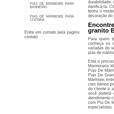
durabilidade, 
PIAS DE MÁRMORE PARA
danificá-la. 
BANHEIRO
tenha o mode
decoração do 
PIAS DE MÁRMORE PARA
COZINHA
Encontr
granito 
Para quem bu
conheça os s
variadas do 
pias de mármo
Está a procur
Marmoraria I
Pias De Márm
Pias De Gran
Mármore, entr
com ótimos pr
do cliente e 
você poderá 
atendimento c
com Pia De M
especialistas.