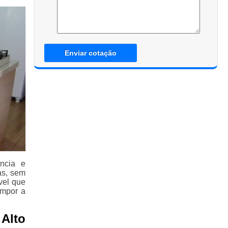
Enviar cotação
ncia e
as, sem
vel que
ompor a
Alto