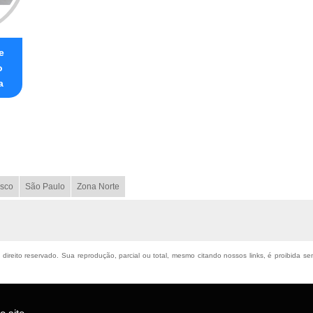
e
o
a
sco
São Paulo
Zona Norte
 direito reservado. Sua reprodução, parcial ou total, mesmo citando nossos links, é proibida se