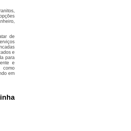
nitos,
 opções
nheiro,
atar de
erviços
ancadas
zados e
da para
iente e
, como
ando em
inha