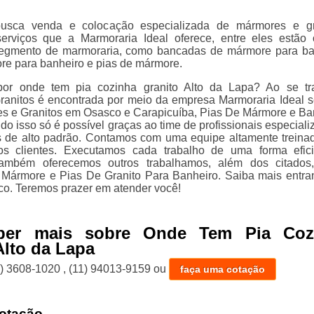
sca venda e colocação especializada de mármores e gra
erviços que a Marmoraria Ideal oferece, entre eles estão
segmento de marmoraria, como bancadas de mármore para ba
re para banheiro e pias de mármore.
or onde tem pia cozinha granito Alto da Lapa? Ao se tr
anitos é encontrada por meio da empresa Marmoraria Ideal s
s e Granitos em Osasco e Carapicuíba, Pias De Mármore e B
do isso só é possível graças ao time de profissionais especiali
s de alto padrão. Contamos com uma equipe altamente treina
os clientes. Executamos cada trabalho de uma forma efic
também oferecemos outros trabalhamos, além dos citados
Mármore e Pias De Granito Para Banheiro. Saiba mais entr
co. Teremos prazer em atender você!
ber mais sobre Onde Tem Pia Coz
Alto da Lapa
1) 3608-1020
,
(11) 94013-9159
ou
faça uma cotação
otação