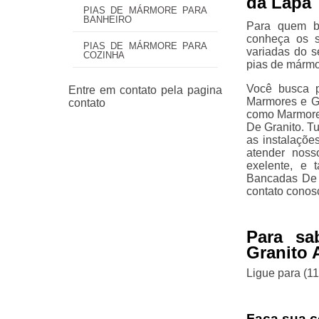
da Lapa
PIAS DE MÁRMORE PARA
BANHEIRO
Para quem bu
conheça os s
PIAS DE MÁRMORE PARA
variadas do 
COZINHA
pias de mármo
Você busca p
Marmores e Gr
como Marmore
De Granito. Tu
as instalaçõe
atender noss
exelente, e 
Bancadas De 
contato conos
Para sa
Granito 
Ligue para
(1
Faça sua c