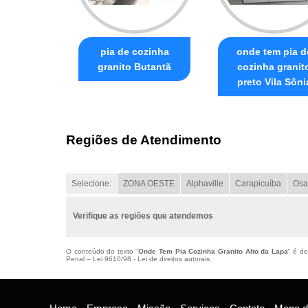
pia de cozinha
onde tem pia d
granito Butantã
cozinha granit
preto Vila Sôni
Regiões de Atendimento
Selecione:
ZONA OESTE
Alphaville
Carapicuíba
Osa
Verifique as regiões que atendemos
O conteúdo do texto "
Onde Tem Pia Cozinha Granito Alto da Lapa
" é de
Penal –
Lei 9610/98 - Lei de direitos autorais
.