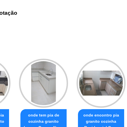
otação
ia
onde tem pia de
onde encontro pia
ito
cozinha granito
granito cozinha