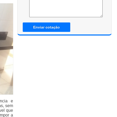
Enviar cotação
ncia e
as, sem
vel que
ompor a