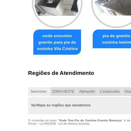
onde encontro
pia de granito
granito para pia de
cozinha Imirim
cozinha Vila Cristina
Regiões de Atendimento
Selecione:
ZONA OESTE
Alphaville
Carapicuíba
Osa
Verifique as regiões que atendemos
O conteúdo do texto "
Onde Tem Pia de Cozinha Granito Bonança
" é de
Penal –
Lei 9610/98 - Lei de direitos autorais
.