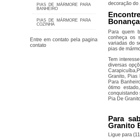
decoração do 
PIAS DE MÁRMORE PARA
BANHEIRO
Encontr
Bonança
PIAS DE MÁRMORE PARA
COZINHA
Para quem bu
conheça os s
variadas do 
pias de mármo
Tem interess
diversas opç
Carapicuíba,
Granito, Pia
Para Banheir
ótimo estado
conquistando
Pia De Granit
Para sa
Granito
Ligue para
(1