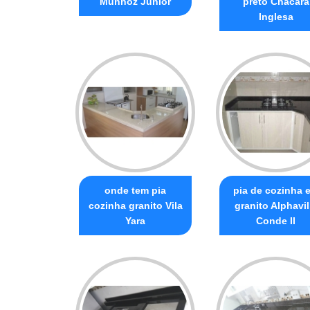
Munhoz Júnior
preto Chácara
Inglesa
onde tem pia
pia de cozinha 
cozinha granito Vila
granito Alphavil
Yara
Conde II