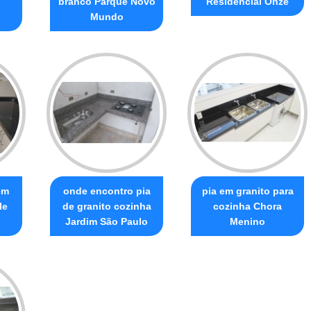
branco Parque Novo
Residencial Onze
Mundo
em
onde encontro pia
pia em granito para
le
de granito cozinha
cozinha Chora
Jardim São Paulo
Menino