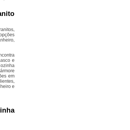
nito
nitos,
 opções
nheiro,
ncontra
sasco e
ozinha
Mármore
ções em
ientes,
heiro e
inha