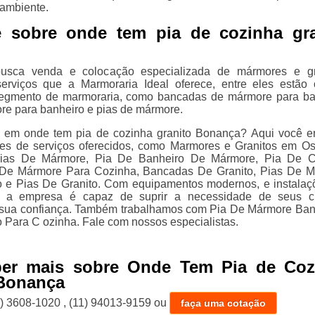
ambiente.
e sobre onde tem pia de cozinha gra
sca venda e colocação especializada de mármores e gra
erviços que a Marmoraria Ideal oferece, entre eles estão
segmento de marmoraria, como bancadas de mármore para ba
re para banheiro e pias de mármore.
e em onde tem pia de cozinha granito Bonança? Aqui você e
ões de serviços oferecidos, como Marmores e Granitos em O
Pias De Mármore, Pia De Banheiro De Mármore, Pia De C
s De Mármore Para Cozinha, Bancadas De Granito, Pias De 
o e Pias De Granito. Com equipamentos modernos, e instala
, a empresa é capaz de suprir a necessidade de seus cl
 sua confiança. Também trabalhamos com Pia De Mármore Ban
o Para C ozinha. Fale com nossos especialistas.
ber mais sobre Onde Tem Pia de Coz
 Bonança
1) 3608-1020
,
(11) 94013-9159
ou
faça uma cotação