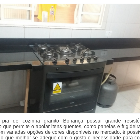
pia de cozinha granito Bonança possui grande resistê
o que permite o apoiar itens quentes, como panelas e frigideir
Com variadas opções de cores disponíveis no mercado, é possí
lo que melhor se adeque com o gosto e necessidade para c