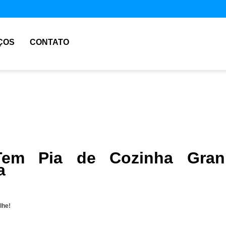
ÇOS
CONTATO
em Pia de Cozinha Grani
a
lhe!