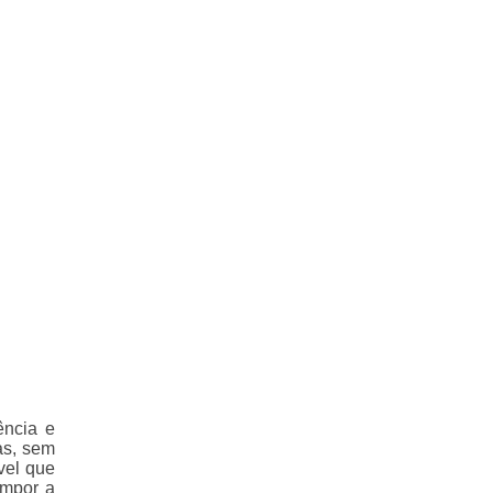
ência e
as, sem
vel que
ompor a