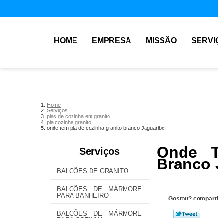
HOME
EMPRESA
MISSÃO
SERVI
Home
Serviços
pias de cozinha em granito
pia cozinha granito
onde tem pia de cozinha granito branco Jaguaribe
Onde T
Serviços
Branco 
BALCÕES DE GRANITO
BALCÕES DE MÁRMORE
PARA BANHEIRO
Gostou? comparti
BALCÕES DE MÁRMORE