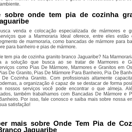
ambiente.
e sobre onde tem pia de cozinha gra
aguaribe
sca venda e colocação especializada de mármores e gra
erviços que a Marmoraria Ideal oferece, entre eles estão
segmento de marmoraria, como bancadas de mármore para ba
re para banheiro e pias de mármore.
 tem pia de cozinha granito branco Jaguaribe? Na Marmoraria
ra a solução que busca ao se tratar de Marmores e Gra
erviços como Pias De Mármore, Marmores e Granitos em O
Pias De Granito, Pias De Mármore Para Banheiro, Pia De Banh
 De Cozinha Granito. Com profissionais altamente capacit
odernas, a organização é capaz de se destacar de forma posi
 nossos serviços você pode encontrar o que almeja. Al
citados, também trabalhamos com Bancadas De Mármore e 
Banheiro. Por isso, fale conosco e saiba mais sobre nossa e
sua satisfação!
ber mais sobre Onde Tem Pia de Coz
Branco Jaguaribe