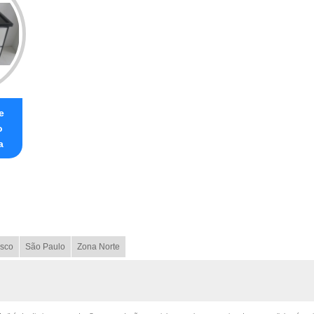
e
o
a
sco
São Paulo
Zona Norte