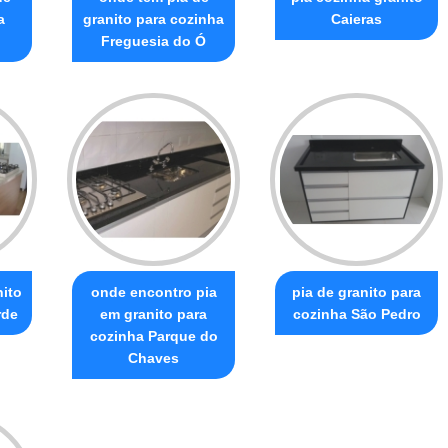
a
granito para cozinha
Caieras
Freguesia do Ó
nito
onde encontro pia
pia de granito para
rde
em granito para
cozinha São Pedro
cozinha Parque do
Chaves