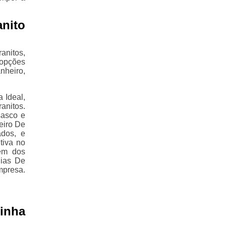
nito
nitos,
 opções
nheiro,
 Ideal,
nitos.
sasco e
eiro De
ados, e
tiva no
ém dos
Pias De
mpresa.
inha