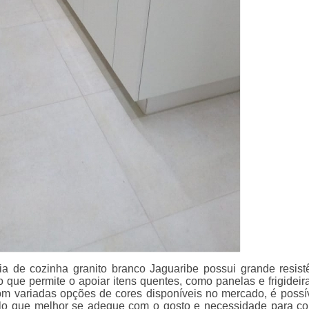
a de cozinha granito branco Jaguaribe possui grande resist
o que permite o apoiar itens quentes, como panelas e frigideir
Com variadas opções de cores disponíveis no mercado, é possí
lo que melhor se adeque com o gosto e necessidade para c