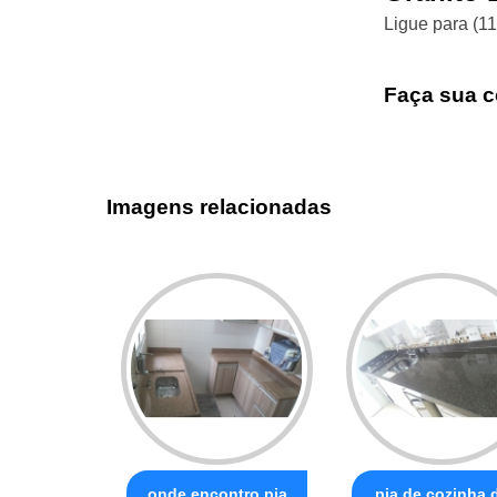
Ligue para
(1
Faça sua c
Imagens relacionadas
onde encontro pia
pia de cozinha 