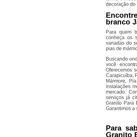
decoração do 
Encontr
branco J
Para quem bu
conheça os s
variadas do 
pias de mármo
Buscando onde
você encont
Oferecemos s
Carapicuíba, 
Mármore, Pia
instalações m
mercado. Com
serviços já 
Granito Para 
Garantimos a 
Para sa
Granito 