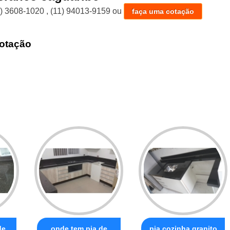
1) 3608-1020
,
(11) 94013-9159
ou
faça uma cotação
otação
de
onde tem pia de
pia cozinha granito