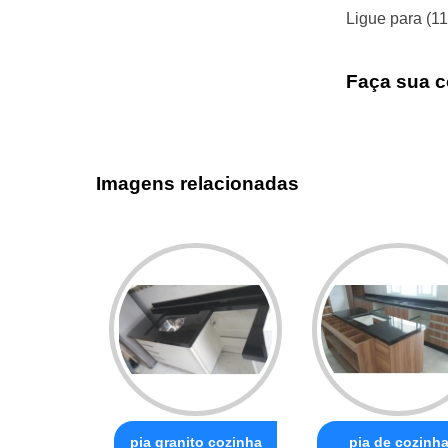
Ligue para
(1
Faça sua c
Imagens relacionadas
pia granito cozinha
pia de cozinh