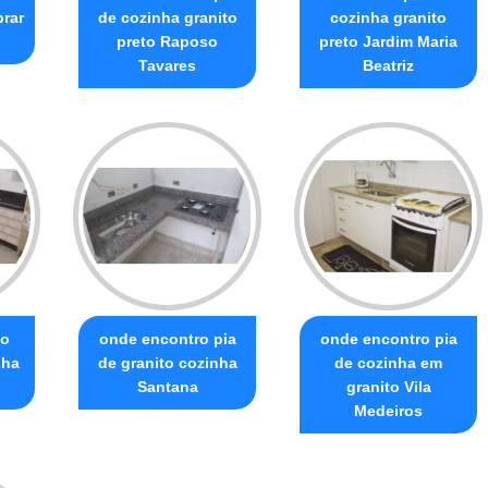
prar
de cozinha granito
cozinha granito
preto Raposo
preto Jardim Maria
Tavares
Beatriz
to
onde encontro pia
onde encontro pia
nha
de granito cozinha
de cozinha em
Santana
granito Vila
Medeiros