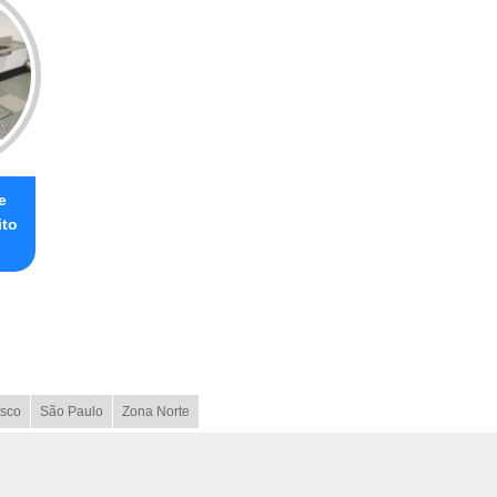
e
ito
sco
São Paulo
Zona Norte