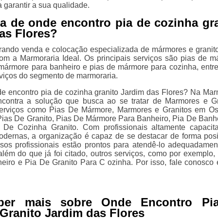
 garantir a sua qualidade.
a de onde encontro pia de cozinha gr
as Flores?
rando venda e colocação especializada de mármores e granit
om a Marmoraria Ideal. Os principais serviços são pias de m
ármore para banheiro e pias de mármore para cozinha, entre
viços do segmento de marmoraria.
e encontro pia de cozinha granito Jardim das Flores? Na Mar
ncontra a solução que busca ao se tratar de Marmores e Gr
erviços como Pias De Mármore, Marmores e Granitos em O
Pias De Granito, Pias De Mármore Para Banheiro, Pia De Banh
 De Cozinha Granito. Com profissionais altamente capacit
odernas, a organização é capaz de se destacar de forma posi
os profissionais estão prontos para atendê-lo adequadamen
além do que já foi citado, outros serviços, como por exemplo,
iro e Pia De Granito Para C ozinha. Por isso, fale conosco 
ber mais sobre Onde Encontro Pi
Granito Jardim das Flores