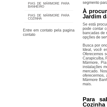
segmento para
PIAS DE MÁRMORE PARA
BANHEIRO
À procur
Jardim d
PIAS DE MÁRMORE PARA
COZINHA
Se está procu
pode contar c
bancadas de m
opções de ser
Busca por ond
Ideal, você e
Oferecemos s
Carapicuíba, 
Mármore, Pia
instalações m
mercado. Noss
oferecermos, 
Mármore Banhe
mais.
Para sa
Cozinha 