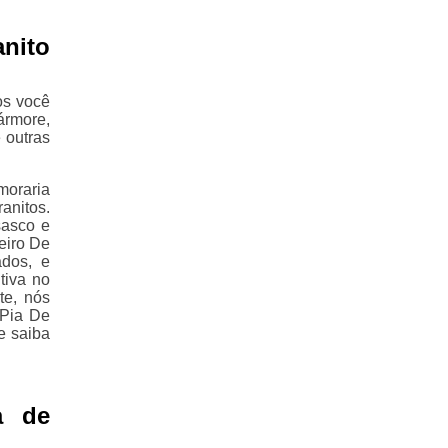
anito
os você
ármore,
 outras
moraria
anitos.
sasco e
eiro De
ados, e
tiva no
te, nós
 Pia De
e saiba
a de