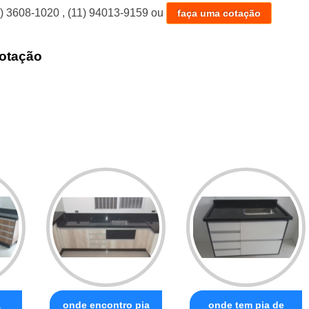
1) 3608-1020
,
(11) 94013-9159
ou
faça uma cotação
otação
a
onde encontro pia
onde tem pia de