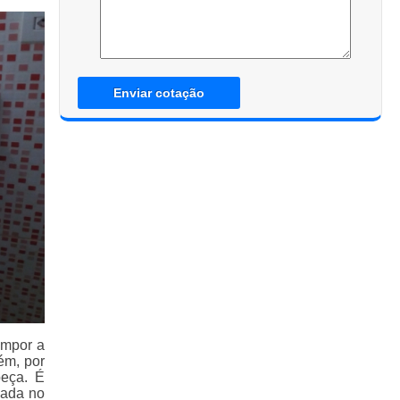
Enviar cotação
ompor a
ém, por
peça. É
zada no