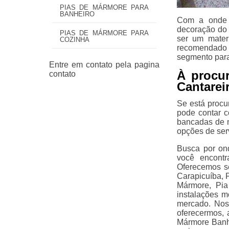
PIAS DE MÁRMORE PARA
BANHEIRO
Com a onde t
decoração do 
PIAS DE MÁRMORE PARA
ser um materi
COZINHA
recomendado p
segmento para
À procu
Cantarei
Se está procu
pode contar c
bancadas de m
opções de ser
Busca por ond
você encont
Oferecemos s
Carapicuíba, 
Mármore, Pia
instalações m
mercado. Noss
oferecermos, 
Mármore Banhe