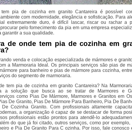
em pia de cozinha em granito Cantareira é possível co
ambiente com modernidade, elegância e sofisticação. Para al
al extremamente duro, é difícil lascar, riscar ou rachar a 
rocurar pelo fornecimento da pia em uma empresa especiali
 garantir a sua qualidade.
ra de onde tem pia de cozinha em gra
ra?
rando venda e colocação especializada de mármores e granit
om a Marmoraria Ideal. Os principais serviços são pias de m
ármore para banheiro e pias de mármore para cozinha, entre
viços do segmento de marmoraria.
e tem pia de cozinha em granito Cantareira? Na Marmoraria
ra a solução que busca ao se tratar de Marmores e Gra
erviços como Pias De Mármore, Marmores e Granitos em O
Pias De Granito, Pias De Mármore Para Banheiro, Pia De Banh
 De Cozinha Granito. Com profissionais altamente capacit
odernas, a organização é capaz de se destacar de forma posi
os profissionais estão prontos para atendê-lo adequadamen
além do que já foi citado, outros serviços, como por exemplo,
iro e Pia De Granito Para C ozinha. Por isso, fale conosco 