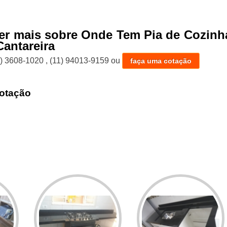
er mais sobre Onde Tem Pia de Cozinh
Cantareira
1) 3608-1020
,
(11) 94013-9159
ou
faça uma cotação
otação