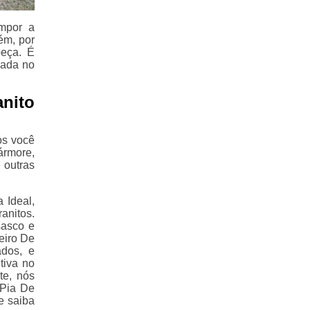
mpor a
ém, por
peça. É
zada no
nito
os você
ármore,
 outras
 Ideal,
nitos.
sasco e
eiro De
ados, e
tiva no
te, nós
 Pia De
e saiba