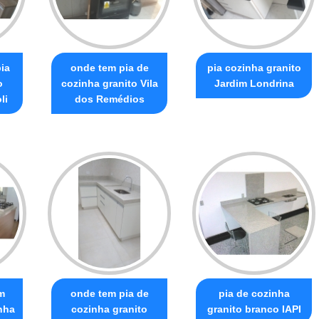
ia
onde tem pia de
pia cozinha granito
o
cozinha granito Vila
Jardim Londrina
li
dos Remédios
m
onde tem pia de
pia de cozinha
nha
cozinha granito
granito branco IAPI