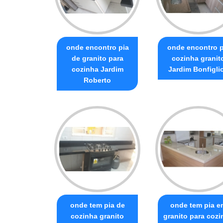
onde encontro pia
onde encontro p
de granito para
cozinha granit
cozinha Jardim
Jardim Bonfiglio
Roberto
onde tem pia de
onde tem pia e
cozinha granito
granito para cozi