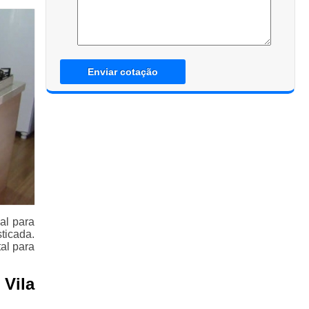
Enviar cotação
al para
ticada.
al para
 Vila