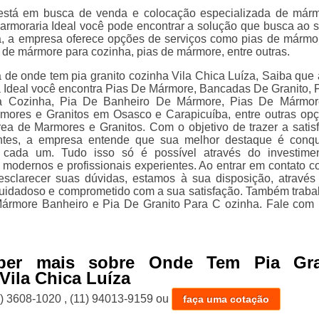
está em busca de venda e colocação especializada de már
Marmoraria Ideal você pode encontrar a solução que busca ao se
, a empresa oferece opções de serviços como pias de mármo
 de mármore para cozinha, pias de mármore, entre outras.
a de onde tem pia granito cozinha Vila Chica Luíza, Saiba que 
 Ideal você encontra Pias De Mármore, Bancadas De Granito, 
a Cozinha, Pia De Banheiro De Mármore, Pias De Mármor
mores e Granitos em Osasco e Carapicuíba, entre outras op
rea de Marmores e Granitos. Com o objetivo de trazer a satis
entes, a empresa entende que sua melhor destaque é conqu
 cada um. Tudo isso só é possível através do investime
modernos e profissionais experientes. Ao entrar em contato c
esclarecer suas dúvidas, estamos à sua disposição, atravé
uidadoso e comprometido com a sua satisfação. Também trab
ármore Banheiro e Pia De Granito Para C ozinha. Fale com
ber mais sobre Onde Tem Pia Gra
Vila Chica Luíza
1) 3608-1020
,
(11) 94013-9159
ou
faça uma cotação