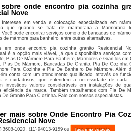
 sobre onde encontro pia cozinha gra
ial Nove
 interesse em venda e colocação especializada em márm
aiba que quando se trata de marmoraria a Marmoraria I
. Você pode encontrar serviços como o de bancadas de mármo
s de mármore para banheiro, entre outras alternativas.
se em onde encontro pia cozinha granito Residencial N
eal é a opção mais viável, já que disponibiliza serviços co
to, Pias De Mármore Para Banheiro, Marmores e Granitos em
a, Pias De Mármore, Bancadas De Granito, Pia De Cozinha G
ore Para Cozinha e Pia De Banheiro De Mármore. Além di
ém conta com um atendimento qualificado, através de funci
os e cuidadosos, que entendem a necessidade de cada cl
 investidos valores consideráveis em instalações de qua
 eficiência da marca. Também trabalhamos com Pia De M
a De Granito Para C ozinha. Fale com nossos especialistas.
ber mais sobre Onde Encontro Pia Coz
Residencial Nove
1) 3608-1020
,
(11) 94013-9159
ou
faça uma cotação