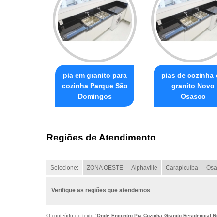
pia em granito para
pias de cozinha
cozinha Parque São
granito Novo
Domingos
Osasco
Regiões de Atendimento
Selecione:
ZONA OESTE
Alphaville
Carapicuíba
Osa
Verifique as regiões que atendemos
O conteúdo do texto "
Onde Encontro Pia Cozinha Granito Residencial 