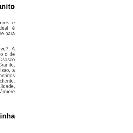
nito
ores e
deal é
re para
ove? A
mo o de
 Osasco
ranito,
sso, a
onários
iente.
lidade,
ármore
inha