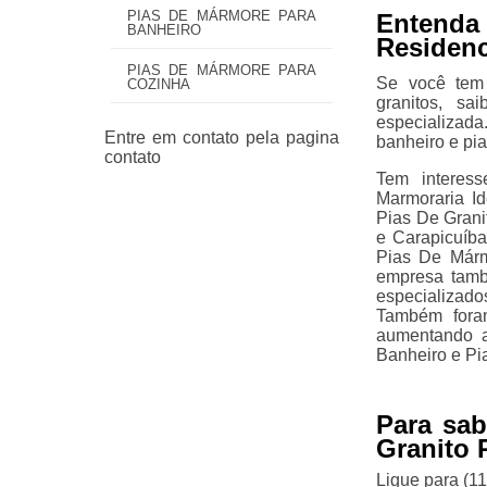
PIAS DE MÁRMORE PARA
Entenda
BANHEIRO
Residenc
PIAS DE MÁRMORE PARA
Se você tem
COZINHA
granitos, s
especializada
banheiro e pia
Tem interes
Marmoraria Id
Pias De Grani
e Carapicuíb
Pias De Márm
empresa tamb
especializad
Também foram
aumentando a
Banheiro e Pi
Para sa
Granito 
Ligue para
(1