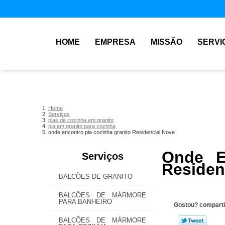
HOME
EMPRESA
MISSÃO
SERVI
Home
Serviços
pias de cozinha em granito
pia em granito para cozinha
onde encontro pia cozinha granito Residencial Nove
Onde E
Serviços
Residen
BALCÕES DE GRANITO
BALCÕES DE MÁRMORE
PARA BANHEIRO
Gostou? comparti
BALCÕES DE MÁRMORE