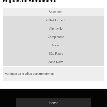
Regiões de Atendimento
Selecione:
ZONA OESTE
Alphaville
Carapicuíba
Osasco
São Paulo
Zona Norte
Verifique as regiões que atendemos
Home