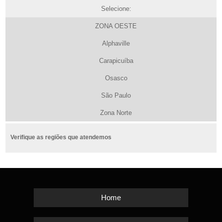
Selecione:
ZONA OESTE
Alphaville
Carapicuíba
Osasco
São Paulo
Zona Norte
Verifique as regiões que atendemos
Home