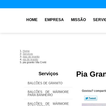
HOME
EMPRESA
MISSÃO
SERVI
Home
Serviços
pias de granito
pia de granito
pia granito Vila Cretti
Pia Gran
Serviços
BALCÕES DE GRANITO
Gostou? comparti
BALCÕES DE MÁRMORE
PARA BANHEIRO
BALCÕES DE MÁRMORE