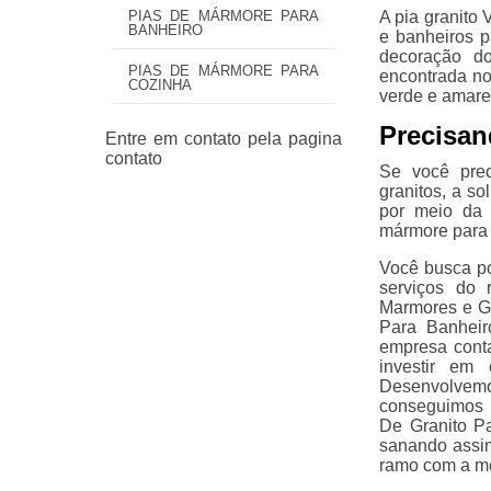
A pia granito
PIAS DE MÁRMORE PARA
BANHEIRO
e banheiros p
decoração d
PIAS DE MÁRMORE PARA
encontrada no
COZINHA
verde e amare
Precisand
Se você prec
granitos, a s
por meio da 
mármore para 
Você busca por
serviços do
Marmores e Gr
Para Banheir
empresa conta
investir em
Desenvolvemo
conseguimos 
De Granito P
sanando assim
ramo com a me