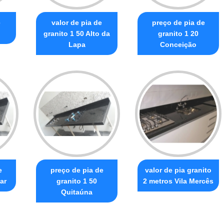
e
valor de pia de
preço de pia de
granito 1 50 Alto da
granito 1 20
Lapa
Conceição
e
preço de pia de
valor de pia granito
tar
granito 1 50
2 metros Vila Mercês
Quitaúna