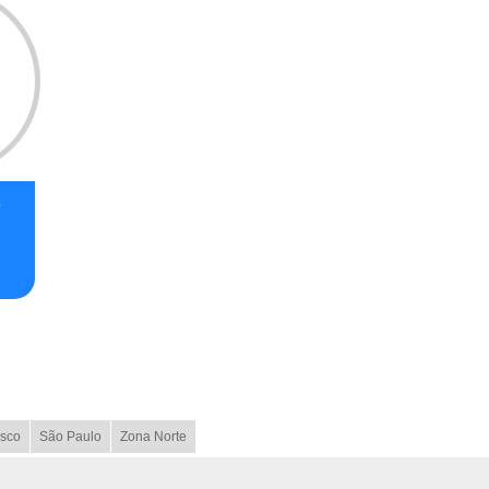
e
o
sco
São Paulo
Zona Norte