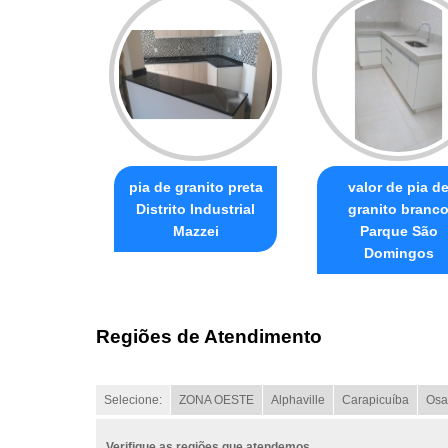
pia de granito preta
valor de pia d
Distrito Industrial
granito branc
Mazzei
Parque São
Domingos
Regiões de Atendimento
Selecione:
ZONA OESTE
Alphaville
Carapicuíba
Osa
Verifique as regiões que atendemos