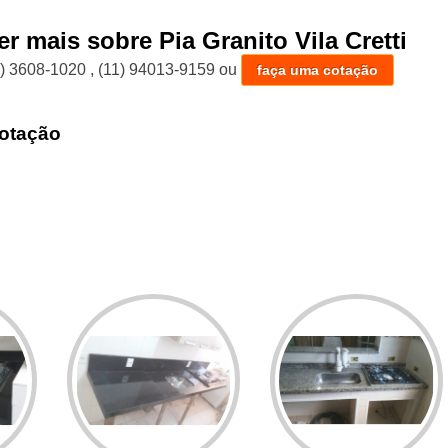
r mais sobre Pia Granito Vila Cretti
1) 3608-1020
,
(11) 94013-9159
ou
faça uma cotação
otação