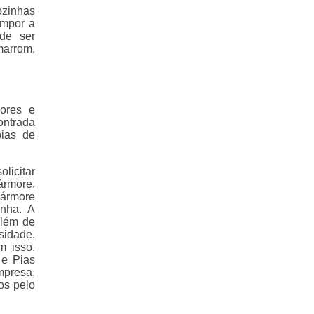
ozinhas
ompor a
de ser
marrom,
ores e
ontrada
pias de
licitar
rmore,
Mármore
nha. A
além de
idade.
m isso,
 e Pias
mpresa,
os pelo