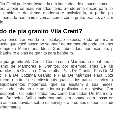
 Vila Cretti pode ser instalada em bancadas de espaços como c
ara apoiar os mais variados itens. Sendo uma opção para c
o ambiente de forma moderna e sofisticada, a pedra po
 mercado nas mais diversas cores como preto, branco, azul, 
lo.
o de pia granito Vila Cretti?
isa encontrar venda e instalação especializada em márm
olução que você busca ao se tratar de marmoraria pode ser enc
empresa Marmoraria Ideal. São fabricadas, por exemplo, 
banheiro e pias de granito para banheiro.
 pia granito Vila Cretti? Conte com a Marmoraria Ideal para so
 ramo de Marmores e Granitos, por exemplo, Pias De Má
anitos em Osasco e Carapicuíba, Pias De Granito, Pias De 
o, Pia De Cozinha Granito e Pias De Mármore Para Cozi
 com um time de profissionais qualificados para o serviço, 
 equipamentos modernos, que se ajustam a sua necess
s cada trabalho de uma forma profissional e objetiva. Co
disponibilizar outros trabalhos, como Bancadas De Mármore
ara Banheiro. Saiba mais entrando em contato com nossa e
 as suas dúvidas sobre os serviços e produtos disponibilizad
lhor marca.