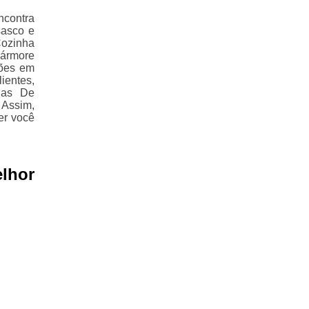
ncontra
sasco e
ozinha
Mármore
ções em
ientes,
das De
 Assim,
er você
lhor