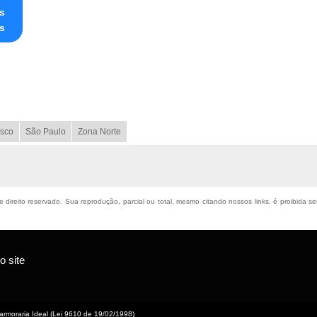
s
s
sco
São Paulo
Zona Norte
e direito reservado. Sua reprodução, parcial ou total, mesmo citando nossos links, é proibida s
 site
rmoraria Ideal (Lei 9610 de 19/02/1998)