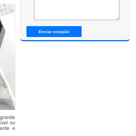
Enviar cotação
 grande
ível no
verde e