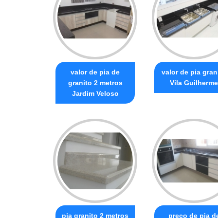
valor de pia de
valor de pia gran
granito 2 metros
Vila Guilherme
Jardim Veloso
pia granito 2 metros
preço de pia d