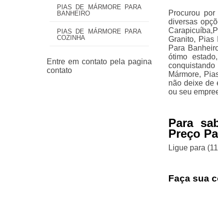
PIAS DE MÁRMORE PARA
Procurou por
BANHEIRO
diversas opç
Carapicuíba,
PIAS DE MÁRMORE PARA
COZINHA
Granito, Pia
Para Banheir
ótimo estado
conquistand
Mármore, Pias
não deixe de 
ou seu empre
Para sa
Preço P
Ligue para
(1
Faça sua c