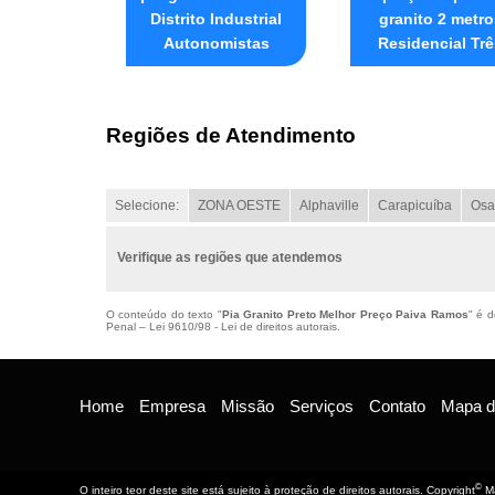
Distrito Industrial
granito 2 metro
Autonomistas
Residencial Trê
Regiões de Atendimento
Selecione:
ZONA OESTE
Alphaville
Carapicuíba
Osa
Verifique as regiões que atendemos
O conteúdo do texto "
Pia Granito Preto Melhor Preço Paiva Ramos
" é d
Penal –
Lei 9610/98 - Lei de direitos autorais
.
Home
Empresa
Missão
Serviços
Contato
Mapa do
©
O inteiro teor deste site está sujeito à proteção de direitos autorais. Copyright
Ma