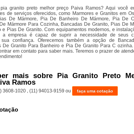
 pia granito preto melhor preço Paiva Ramos? Aqui você e
ões de serviços oferecidos, como Marmores e Granitos em O
Pias De Mármore, Pia De Banheiro De Mármore, Pia De C
s De Mármore Para Cozinha, Bancadas De Granito, Pias De 
o e Pias De Granito. Com equipamentos modernos, e instala
, a empresa é capaz de suprir a necessidade de seus cl
o sua confiança. Oferecemos também a opção de Banca
 De Granito Para Banheiro e Pia De Granito Para C ozinha.
entrar em contato para saber mais. Teremos o prazer de atend
endimento!
ber mais sobre Pia Granito Preto Me
aiva Ramos
1) 3608-1020
,
(11) 94013-9159
ou
faça uma cotação
otação