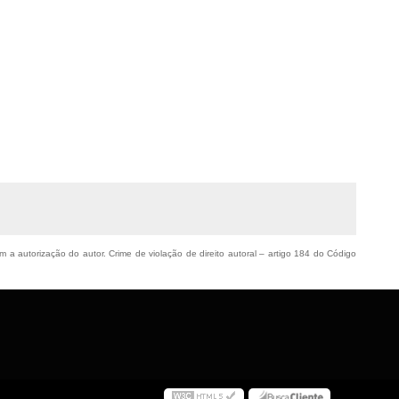
em a autorização do autor. Crime de violação de direito autoral – artigo 184 do Código