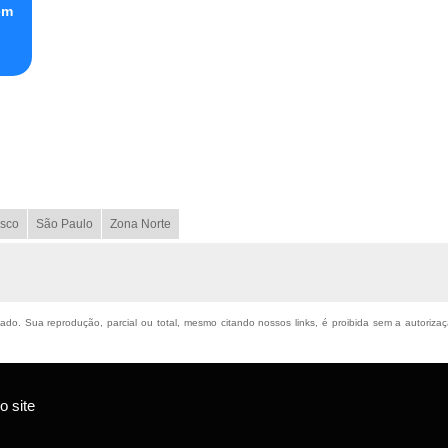
em
sco
São Paulo
Zona Norte
rvado. Sua reprodução, parcial ou total, mesmo citando nossos links, é proibida sem a autoriza
 site