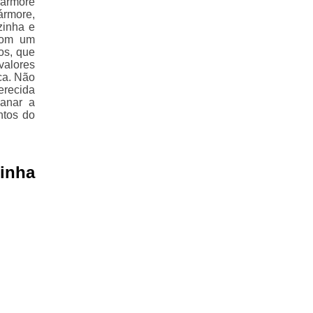
Mármore
ármore,
zinha e
com um
os, que
alores
ca. Não
erecida
sanar a
ntos do
inha