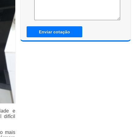
Enviar cotação
dade e
difícil
ão mais