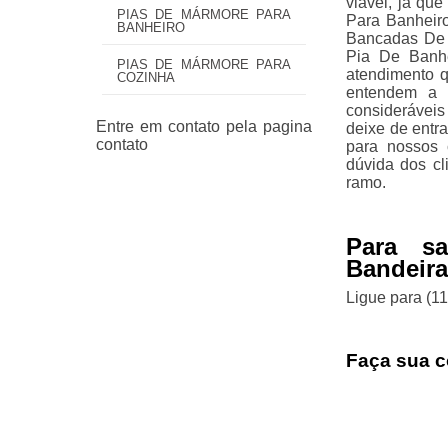
viável, já qu
PIAS DE MÁRMORE PARA
Para Banheir
BANHEIRO
Bancadas De 
Pia De Banh
PIAS DE MÁRMORE PARA
atendimento q
COZINHA
entendem a n
consideráveis
deixe de entr
para nossos 
dúvida dos c
ramo.
Para s
Bandeir
Ligue para
(1
Faça sua c