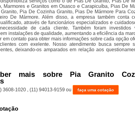
e disponibiliza serviços como o de Pias De Granito, Pias De 
o, Marmores e Granitos em Osasco e Carapicuíba, Pias De M
Granito, Pia De Cozinha Granito, Pias De Mármore Para Co
eiro De Mármore. Além disso, a empresa também conta 
ualificado, através de funcionários especializados e cuidados
ecessidade de cada cliente. Também foram investidos v
 em instalações de qualidade, aumentando a eficiência da mar
ar em contato para obter mais informações sobre cada opção of
clientes com exelente. Nosso atendimento busca sempre 
lientes, deixando-os amparados em relação aos questioname
aber mais sobre Pia Granito Coz
as
1) 3608-1020
,
(11) 94013-9159
ou
faça uma cotação
otação