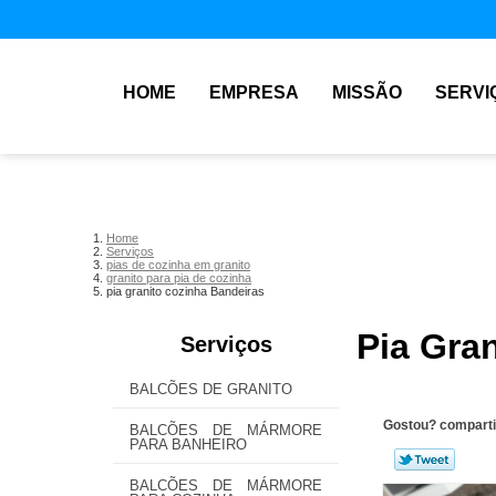
HOME
EMPRESA
MISSÃO
SERVI
Home
Serviços
pias de cozinha em granito
granito para pia de cozinha
pia granito cozinha Bandeiras
Pia Gra
Serviços
BALCÕES DE GRANITO
Gostou? comparti
BALCÕES DE MÁRMORE
PARA BANHEIRO
BALCÕES DE MÁRMORE