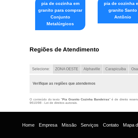
pia de cozinha em
pia de cozinha 
granito para comprar
granito Santo
Conjunto
Antônio
Metalúrgicos
Regiões de Atendimento
Selecione:
ZONA OESTE
Alphaville
Carapicuíba
Osa
Verifique as regiões que atendemos
O conteúdo do texto "
Pia Granito Cozinha Bandeiras
" é de direito rese
9610/98 - Lei de direitos autorais
.
Home
Empresa
Missão
Serviços
Contato
Mapa do