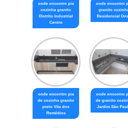
onde encontro pia
onde encontro p
cozinha granito
granito cozinh
Distrito Industrial
Residencial On
Centro
onde encontro pia
onde encontro p
de cozinha granito
de granito cozi
preto Vila dos
Jardim São Pau
Remédios