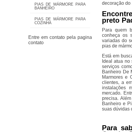
decoração do 
PIAS DE MÁRMORE PARA
BANHEIRO
Encontr
preto P
PIAS DE MÁRMORE PARA
COZINHA
Para quem bu
conheça os s
variadas do 
pias de mármo
Está em busca
Ideal atua no
serviços com
Banheiro De 
Marmores e G
clientes, a e
instalações 
mercado. Entr
precisa. Alé
Banheiro e Pi
suas dúvidas 
Para sa