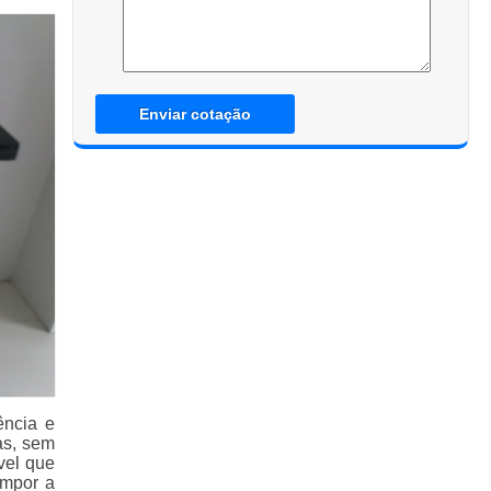
Enviar cotação
ência e
as, sem
vel que
ompor a