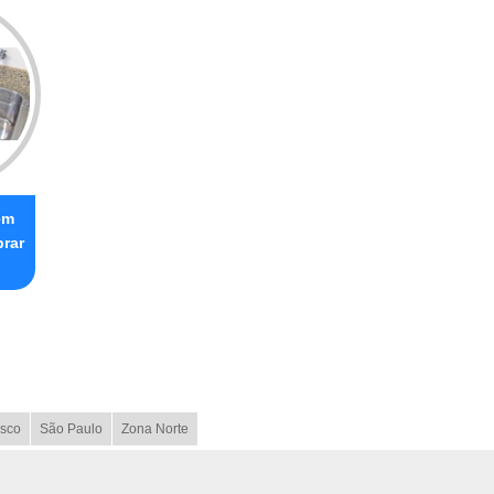
em
prar
sco
São Paulo
Zona Norte