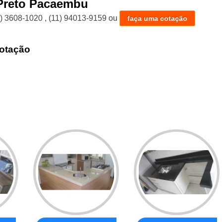
Preto Pacaembu
1) 3608-1020
,
(11) 94013-9159
ou
faça uma cotação
otação