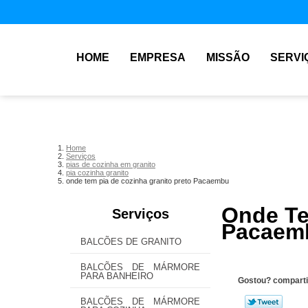
HOME
EMPRESA
MISSÃO
SERVI
Home
Serviços
pias de cozinha em granito
pia cozinha granito
onde tem pia de cozinha granito preto Pacaembu
Onde Te
Serviços
Pacaem
BALCÕES DE GRANITO
BALCÕES DE MÁRMORE
PARA BANHEIRO
Gostou? comparti
BALCÕES DE MÁRMORE