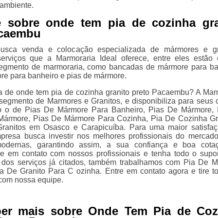
ambiente.
e sobre onde tem pia de cozinha gra
acaembu
sca venda e colocação especializada de mármores e gra
erviços que a Marmoraria Ideal oferece, entre eles estão
segmento de marmoraria, como bancadas de mármore para ba
re para banheiro e pias de mármore.
 de onde tem pia de cozinha granito preto Pacaembu? A Mar
 segmento de Marmores e Granitos, e disponibiliza para seus c
o o de Pias De Mármore Para Banheiro, Pias De Mármore,
Mármore, Pias De Mármore Para Cozinha, Pia De Cozinha Gr
ranitos em Osasco e Carapicuíba. Para uma maior satisfa
mpresa busca investir nos melhores profissionais do mercad
modernas, garantindo assim, a sua confiança e boa cota
e em contato com nossos profissionais e tenha todo o supo
m dos serviços já citados, também trabalhamos com Pia De 
a De Granito Para C ozinha. Entre em contato agora e tire t
com nossa equipe.
ber mais sobre Onde Tem Pia de Coz