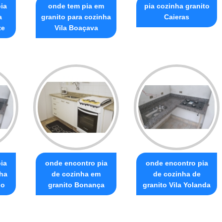
ia
onde tem pia em
pia cozinha granito
a
granito para cozinha
Caieras
ze
Vila Boaçava
ia
onde encontro pia
onde encontro pia
nha
de cozinha em
de cozinha de
lo
granito Bonança
granito Vila Yolanda