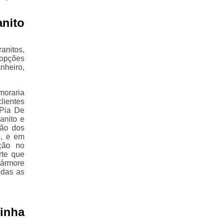
nito
nitos,
 opções
nheiro,
moraria
lientes
 Pia De
anito e
ção dos
o, e em
ção no
rte que
Mármore
odas as
inha