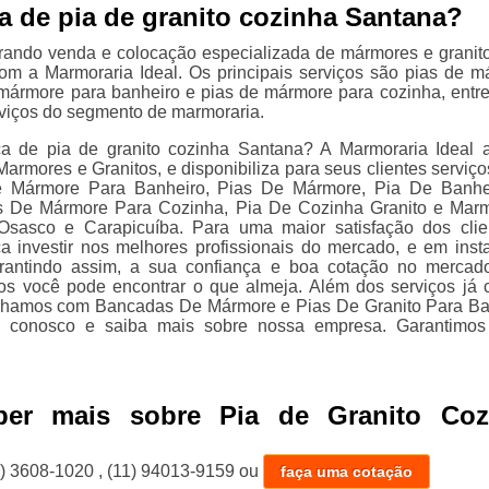
a de pia de granito cozinha Santana?
rando venda e colocação especializada de mármores e granit
om a Marmoraria Ideal. Os principais serviços são pias de m
ármore para banheiro e pias de mármore para cozinha, entre
viços do segmento de marmoraria.
a de pia de granito cozinha Santana? A Marmoraria Ideal 
armores e Granitos, e disponibiliza para seus clientes serviç
 Mármore Para Banheiro, Pias De Mármore, Pia De Banhe
s De Mármore Para Cozinha, Pia De Cozinha Granito e Mar
Osasco e Carapicuíba. Para uma maior satisfação dos clie
 investir nos melhores profissionais do mercado, e em inst
rantindo assim, a sua confiança e boa cotação no merca
os você pode encontrar o que almeja. Além dos serviços já c
lhamos com Bancadas De Mármore e Pias De Granito Para Ba
le conosco e saiba mais sobre nossa empresa. Garantimo
ber mais sobre Pia de Granito Coz
1) 3608-1020
,
(11) 94013-9159
ou
faça uma cotação