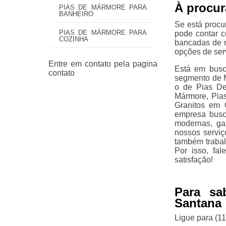
À procur
PIAS DE MÁRMORE PARA
BANHEIRO
Se está procu
PIAS DE MÁRMORE PARA
pode contar c
COZINHA
bancadas de m
opções de ser
Está em busc
segmento de M
o de Pias De
Mármore, Pia
Granitos em 
empresa busca
modernas, ga
nossos serviç
também traba
Por isso, fa
satisfação!
Para sa
Santana
Ligue para
(1