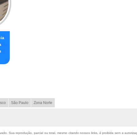
ia
a
m
sco
São Paulo
Zona Norte
ervado. Sua reprodução, parcial ou total, mesmo citando nossos links, é proibida sem a autoriz