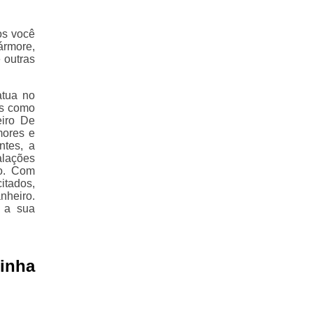
os você
ármore,
 outras
atua no
os como
iro De
mores e
ntes, a
alações
do. Com
itados,
nheiro.
s a sua
inha