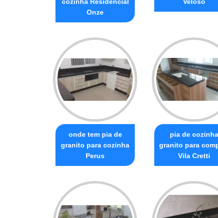
cozinha Residencial
Veloso
Onze
onde tem pia de
pia de cozinh
granito para cozinha
granito para com
Perus
Vila Cretti