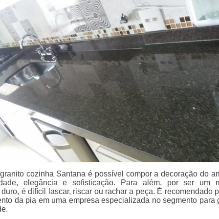
granito cozinha Santana é possível compor a decoração do a
ade, elegância e sofisticação. Para além, por ser um m
uro, é difícil lascar, riscar ou rachar a peça. É recomendado p
ento da pia em uma empresa especializada no segmento para g
de.