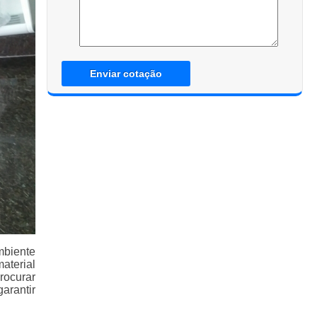
Enviar cotação
mbiente
aterial
rocurar
arantir