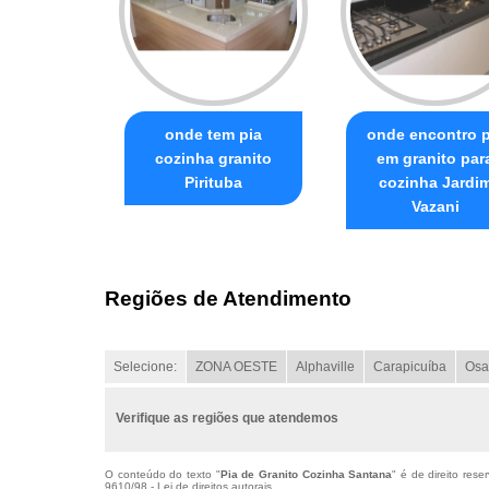
onde tem pia
onde encontro p
cozinha granito
em granito par
Pirituba
cozinha Jardi
Vazani
Regiões de Atendimento
Selecione:
ZONA OESTE
Alphaville
Carapicuíba
Osa
Verifique as regiões que atendemos
O conteúdo do texto "
Pia de Granito Cozinha Santana
" é de direito res
9610/98 - Lei de direitos autorais
.