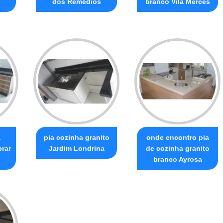
dos Remédios
branco Vila Mercês
a
pia cozinha granito
onde encontro pia
prar
Jardim Londrina
de cozinha granito
branco Ayrosa